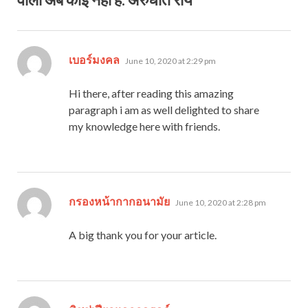
says:
เบอร์มงคล
June 10, 2020 at 2:29 pm
Hi there, after reading this amazing
paragraph i am as well delighted to share
my knowledge here with friends.
says:
กรองหน้ากากอนามัย
June 10, 2020 at 2:28 pm
A big thank you for your article.
says: