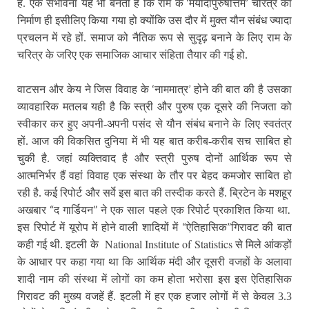
‘
’
है. एक संभावना यह भी बनती है कि राम के
मर्यादापुरुषोत्तम
चरित्र का
निर्माण ही इसीलिए किया गया हो क्योंकि उस दौर में मुक्त यौन संबंध ज्यादा
प्रचलन में रहे हों. समाज को नैतिक रूप से सुदृढ़ बनाने के लिए राम के
चरित्र के जरिए एक समाजिक आचार संहिता तैयार की गई हो.
‘
’
वाटसन और केय ने जिस विवाह के
नाममात्र
होने की बात की है उसका
व्यावहारिक मतलब यही है कि स्त्री और पुरुष एक दूसरे की निजता को
स्वीकार कर हुए अपनी-अपनी पसंद से यौन संबंध बनाने के लिए स्वतंत्र
हों. आज की विकसित दुनिया में भी यह बात करीब-करीब सच साबित हो
चुकी है. जहां व्यक्तिवाद है और स्त्री पुरुष दोनों आर्थिक रूप से
आत्मनिर्भर हैं वहां विवाह एक संस्था के तौर पर बेहद कमजोर साबित हो
रही है. कई रिपोर्ट और सर्वे इस बात की तस्दीक करते हैं. ब्रिटेन के मशहूर
“
”
.
अखबार
द गार्डियन
ने एक साल पहले एक रिपोर्ट प्रकाशित किया था
“
”
इस रिपोर्ट में यूरोप में होने वाली शादियों में
ऐतिहासिक
गिरावट की बात
National Institute of Statistics
कही गई थी. इटली के
से मिले आंकड़ों
के आधार पर कहा गया था कि आर्थिक मंदी और दूसरी वजहों के अलावा
शादी नाम की संस्था में लोगों का कम होता भरोसा इस इस ऐतिहासिक
गिरावट की मुख्य वजहें हैं. इटली में हर एक हजार लोगों में से केवल 3.3