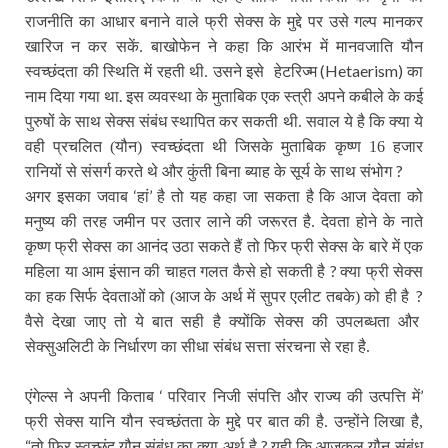
राजनीति का आधार बनाने वाले फ्री सेक्स के मुद्दे पर उसे गल्प मानकर
खारिज न कर सकें. बाखोफेन ने कहा कि आरंभ में मानवजाति यौन
(Hetaerism)
स्वच्छंदता की स्थिति में रहती थी. उसने इसे हेटरिज्म
का
.
नाम दिया गया था
इस व्यवस्था के मुताबिक एक स्त्री अपने कबीले के कई
पुरुषों के साथ सेक्स संबंध स्थापित कर सकती थी. सवाल ये है कि क्या ये
वही प्रचलित (यौन) स्वच्छंदता थी जिसके मुताबिक कृष्ण 16 हजार
?
रानियों से संसर्ग करते थे और कुंती बिना ब्याह के सूर्य के साथ संभोग
‘
’
अगर इसका जवाब
हां
है तो यह कहा जा सकता है कि आज देवता को
मनुष्य की तरह जमीन पर उतार लाने की जरूरत है. देवता होने के नाते
कृष्ण फ्री सेक्स का आनंद उठा सकते हैं तो फिर फ्री सेक्स के बारे में एक
?
महिला या आम इंसान की चाहत गलत कैसे हो सकती है
क्या फ्री सेक्स
?
का हक सिर्फ देवताओं को (आज के अर्थ में सुपर एलीट तबके) को ही है
वैसे देखा जाए तो ये बात सही है क्योंकि सेक्स की उपलब्धता और
सेक्सुअलिटी के निर्धारण का सीधा संबंध सत्ता संरचना से रहा है.
‘
’
एंगेल्स ने अपनी किताब
परिवार निजी संपत्ति और राज्य की उत्पत्ति में
फ्री सेक्स यानि यौन स्वच्छंतता के मुद्दे पर बात की है. उन्होंने लिखा है,
“
?
तो फिर स्वच्छंद यौन संबंध का क्या अर्थ है
यही कि आजकल यौन-संबंध