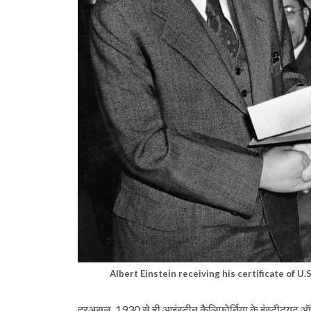
Albert Einstein receiving his certificate of U
दरअसल, 1930 से ही आइंस्टीन कैलिफोर्निया के इंस्टीट्यूट ऑफ 