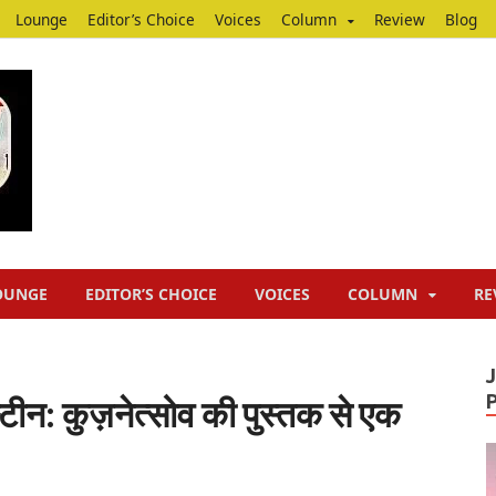
Lounge
Editor’s Choice
Voices
Column
Review
Blog
Junputh
Junputh
OUNGE
EDITOR’S CHOICE
VOICES
COLUMN
RE
्टीन: कुज़नेत्सोव की पुस्तक से एक