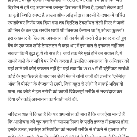
ब्रिटेन से हमें यह अवमानना कानून विरासत में मिला है, इसको लेकर वहां
कानूनी स्थिति स्‍पष्‍ट है. हाउस ऑफ लॉर्ड्स द्वारा अस्‍सी के दशक में चर्चित
स्‍पाइकैचर निर्णय जब दिया गया तब ब्रिटिश टेबलॉयड डेली मिरर ने जजों
की सिर के बल एक तस्‍वीर छापी थी जिसका कैप्‍शन था,“यू ओल्‍ड फूल्‍स”!
इस अखबार के खिलाफ अवमानना की कार्यवाही करने से इनकार करते हुए
बेंच के एक जज लॉर्ड टेम्‍पलटन ने कहा था,“मैं इस बात से इनकार नहीं कर
सकता कि मैं बूढ़ा हूं, ये तो सच है। जहां तक मेरे मूर्ख होने का सवाल है, ये
सामने वाले के नज़रिये पर निर्भर करता है. इसलिए अवमानना के अधिकार को
यहां लाने की कोई जरूरत नहीं है.” यहां तक कि 2016 में भी ब्रेग्जि़ट सम्‍बंधी
कोर्ट के एक फैसले के बाद जब डेली मेल ने तीनों जजों की तस्‍वीर “एनेमीज़
ऑफ दि पीपॅल” के कैप्‍शन से छापी, जिसे बहुत से लोगों ने वाकई अतिवादी
माना, तब कोर्ट ने इस स्‍टोरी को काफी विवेकपूर्ण तरीके से नजरंदाज कर
दिया और कोई अवमानना कार्यवाही नहीं की.
जस्टिस शाह ने लिखा है कि यह अफ़सोस की बात है कि जज ऐसा मानते हैं
कि आलोचना को चुप कराने से न्‍यायपालिका के प्रति इज्‍जत में इजाफा होगा.
इसके उलट, स्‍वतंत्र अभिव्‍यक्ति को नकली तरीके से रोकने से हालात और
गंभीर होते जाएंगे. जैसा कि अमेरिका में 1941 के ब्रिजेज़ बनाम कैलिफोर्निया