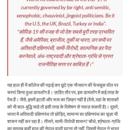
currently governed by far right, anti semitic,
xenophobic, chauvinist, jingoist politicians. Be it
the U.S, the UK, Brazil, Turkey or India”.
“कोविड-19 की वजह से जो देश सबसे बुरी तरह प्रभावित
हैं, जैसे अमेरिका, ब्राजील, तुर्की या भारत, उन सभी पर
अतिवादी दक्षिणपंथी, सामी-विरोधी, काल्पनिक डर पैदा
करनेवाले, अंध-राष्ट्रवादी और श्रेष्ठता-ग्रंथि से ग्रस्त
राजनीतिज्ञ सत्ता पर काबिज़ हैं।”
यह हाल ही में कॉलेज की पढ़ाई कर छूटे एक नौजवान की फेसबुक वॉल पर
चस्पां किया हुआ डायलॉग है। ज़ाहिर तौर पर, इस डायलॉग में कई तरह के
पेंच हैं। जैसे, इसमें इटली और रूस का ज़िक्र नहीं है (वैसे, वहां के शासकों
को भी बाल-बुद्धि चाहे तो इसी तरह के विशेषण से नवाज़ सकती है)। दूसरे,
भारत में अतिवादी दक्षिणपंथ तो छोड़िए, सामान्य सा दक्षिणपंथ का चूज़ा भी
शासन नहीं कर रहा है। तीसरे, सामी-विरोधी शासन? चौथे, श्रेष्ठता-ग्रंथि
का मतलब कहीं हाल की नेपाल वाली घटना तो नहीं, जिसमें नेपाल ने भारत