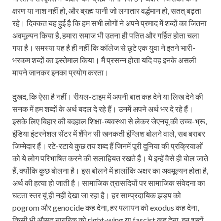
क्षरण या नाश नहीं हो, और ब्रह्म यानी जो लगातार वर्द्धमान हो, सतत् बढ़ता
रहे। दिक्कत यह हुई है कि हम सभी लोगों ने अपने प्रमाद में शब्दों का जितना
अवमूल्यन किया है, हमारा समाज भी उतना ही पतित और गर्हित होता चला
गया है। समस्या यह है ही नहीं कि कॉलेज से छूटे एक युवा ने इतने भारी-
भरकम शब्दों का इस्तेमाल किया। मैं प्रसन्न होता यदि वह इनके असली
मायने जानकर इनका प्रयोग करता।
दुखद, कि ऐसा है नहीं। रीयल-टाइम में अपनी बात कह देने या लिख देने की
सनक में हम शब्दों के अर्थ बदल दे रहे हैं। उनमें अपने अर्थ भर दे रहे हैं।
इसके लिए बिहार की बदहाल शिक्षा-व्यवस्था से लेकर जेएनयू की उच्च-भ्रू,
इंडिया इंटरनेशल सेंटर में शैंपेन सी खनकती इंग्लिश बोलने वाले, सब बराबर
जिम्मेदार हैं। रटे-रटाये कुछ तय शब्द हैं जिनमें पूरी दुनिया की प्रक्रियाओं
को ये लोग परिभाषित करने की सलाहियत रखते हैं। ये इन्हें वैसे ही बोल जाते
हैं, क्योंकि कुछ बोलना है। इस बोलने में हालांकि अक्षर का अवमूल्यन होता है,
अर्थ की हत्या हो जाती है। सामाजिक त्रासदियों पर सामाजिक संवेदना का
घटता स्तर यूं ही नहीं देखा जा रहा है। हर साम्प्रदायिक झड़प को
pogrom और genocide कह देना, हर पलायन को exodus कह देना,
किसी भी औसत नागरिक को right-wing या fascist कह देना, इन शब्दों