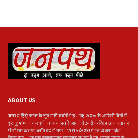
ABOUT US
जनपथ
हिंदी जगत के शुरुआती ब्लॉगों में है। यह 2006 के आखिरी दिनों में
शुरू हुआ था। दस वर्ष तक संचालन के बाद “नोटबंदी के खिलाफ़ जनता का
गीत” छापकर यह ब्लॉग बंद हो गया। 2019 के अंत में इसे दोबारा ज़िंदा
किया गया। अब एक स्वतंत्र जन वेबसाइट के रूप में यह आपके सामने है।