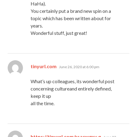
HaHa).
You certainly put a brand new spin on a
topic which has been written about for
years.
Wonderful stuff, just great!
says:
tinyurl.com
June 26, 2020 at 6:00 pm
What’s up colleagues, its wonderful post
concerning cultureand entirely defined,
keep it up
all the time.
says:
https://tinyurl.com/rsacwgxy g