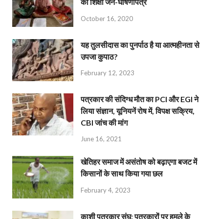
का शिक्षा जन-घोषणापत्र
October 16, 2020
यह तुलसीदास का पुनर्पाठ है या आत्महीनता से
उपजा कुपाठ?
February 12, 2023
पत्रकार की संदिग्ध मौत का PCI और EGI ने
लिया संज्ञान, यूनियनें रोष में, विपक्ष सक्रिय,
CBI जांच की मांग
June 16, 2021
खेतिहर समाज में असंतोष को बढ़ाएगा बजट में
किसानों के साथ किया गया छल
February 4, 2023
काशी पत्रकार संघ: पत्रकारों पर हमले के