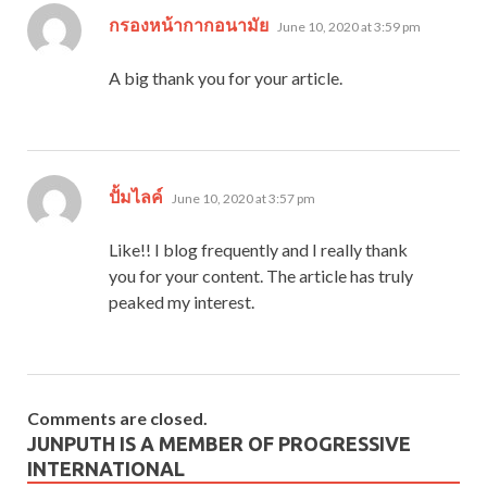
says:
กรองหน้ากากอนามัย
June 10, 2020 at 3:59 pm
A big thank you for your article.
says:
ปั้มไลค์
June 10, 2020 at 3:57 pm
Like!! I blog frequently and I really thank
you for your content. The article has truly
peaked my interest.
Comments are closed.
JUNPUTH IS A MEMBER OF PROGRESSIVE
INTERNATIONAL