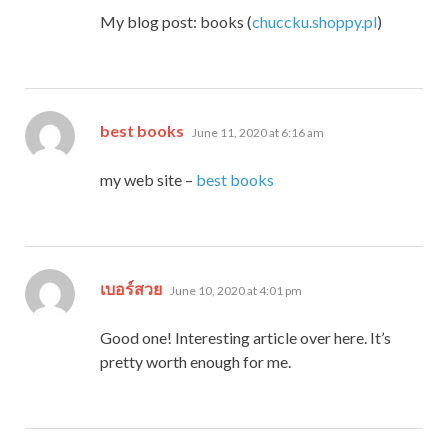
My blog post: books (
chuccku.shoppy.pl
)
says:
best books
June 11, 2020 at 6:16 am
my web site –
best books
says:
เบอร์สวย
June 10, 2020 at 4:01 pm
Good one! Interesting article over here. It’s
pretty worth enough for me.