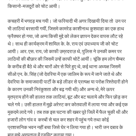
किसानो-मजदूरों को चोट आयी।
कचहरी में भगदड़ मच गयी। जो फरियादी भी अगर दिखायी दिया तो उन पर
भी लाठियां बरसायी गयीं, जिसमे कामरेड काशीनाथ कुशवाहा का एक हाथ
फ्रैक्चर हो गया, जो अन्य किसी मुद्दे को लेकर ज्ञापन देकर वापस लौट रहे
थे। साथ ही कार्यक्रम में शामिल के. के. राय एवं उपाध्याय जी को चोट
आयी। आर. एस. राय, जो काफी उम्रदराज़ थे, पुलिस ने उनकी कमर पर
लाठियों की बौछार की जिसमें उन्हें काफी चोटें आयीं। चूंकि हम लोग चैम्बर
के करीब ही बैठे थे और चारों ओर से घिरे हुए थे, कई थाना अध्यक्ष जिसमें
सीओ एन. के. सिंह (जो देवरिया में एक जालिम के रूप में जाने जाते थे और
देवरिया के समाजवादी पार्टी के बड़े लीडर से प्रत्यक्ष या परोक्ष रिश्तेदारी होने
के कारण उनकी निरंकुशता और बढ़ गयी थी) और अन्य थे, मेरे ऊपर
मृतप्राय होंने की हालत तक लाठियां, बूट और बट चलाये और फिर छोड़ कर
चले गये। उसी हालत में मुझे अरेस्ट कर कोतवाली में लाया गया और कई एक
मुकदमे लादे गये। तब तक इस घटना की खबर पूरे जिलें में फैल चुकी थी और
हजारों लोग गांव व कस्बों से चल कर शहर में पहुंच गये तथा कोई
प्रशासनिक भवन नहीं बचा जिसे घेर न लिया गया हो। भारी जन दबाव के
बाद मुझे अस्पताल में एडमिट कराया गया।