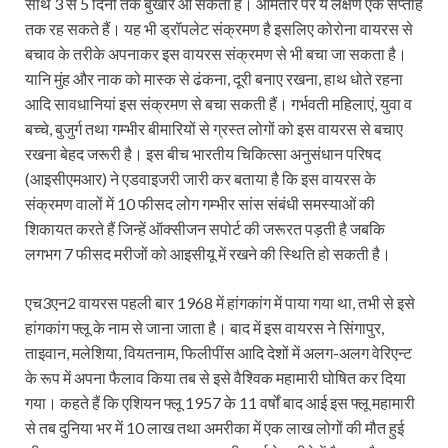
साथ 3 से 5 दिनों तक बुखार आ सकता है। आमतौर पर ये लक्षण एक सप्ताह
तक रह सकते हैं। यह भी ड्रॉपलेट संक्रमण है इसलिए कोरोना वायरस से
बचाव के तरीके अपनाकर इस वायरस संक्रमण से भी बचा जा सकता है।
यानि मुंह और नाक को मास्क से ढंकना, दूरी बनाए रखना, हाथ धोते रहना
आदि सावधानियां इस संक्रमण से बचा सकती हैं। गर्भवती महिलाएं, युवा व
बच्चे, बुजुर्ग तथा गम्भीर बीमारियों से ग्रस्त लोगों को इस वायरस से बचाए
रखना बेहद जरूरी है। इस बीच भारतीय चिकित्सा अनुसंधान परिषद
(आइसीएमआर) ने एडवाइजरी जारी कर बताया है कि इस वायरस के
संक्रमण वालों में 10 फीसद लोग गम्भीर सांस संबंधी समस्याओं की
शिकायत करते हैं जिन्हें ऑक्सीजन सपोर्ट की जरूरत पड़ती है जबकि
लगभग 7 फीसद मरीजों को आइसीयू में रखने की स्थिति हो सकती है।
एच3एन2 वायरस पहली बार 1968 में हांगकांग में पाया गया था, तभी से इसे
हांगकांग फ्लू के नाम से जाना जाता है। बाद में इस वायरस ने सिंगापुर,
ताइवान, मलेशिया, वियतनाम, फिलीपींस आदि देशों में अलग-अलग वेरिएन्ट
के रूप में अपना फैलाव किया तब से इसे वैश्विक महामारी घोषित कर दिया
गया। कहते हैं कि एशियन फ्लू 1957 के 11 वर्षों बाद आई इस फ्लू महामारी
से तब दुनिया भर में 10 लाख तथा अमरीका में एक लाख लोगों की मौत हुई