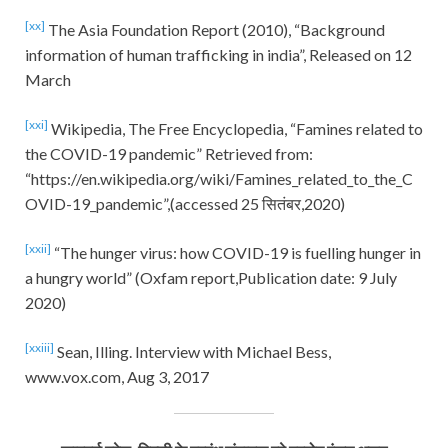
[xx]
The Asia Foundation Report (2010), “Background
information of human trafficking in india”, Released on 12
March
[xxi]
Wikipedia, The Free Encyclopedia, “Famines related to
the COVID-19 pandemic” Retrieved from:
“https://en.wikipedia.org/wiki/Famines_related_to_the_C
OVID-19_pandemic”,(accessed 25 सितंबर,2020)
[xxii]
“The hunger virus: how COVID-19 is fuelling hunger in
a hungry world” (Oxfam report,Publication date: 9 July
2020)
[xxiii]
Sean, Illing. Interview with Michael Bess,
www.vox.com, Aug 3, 2017