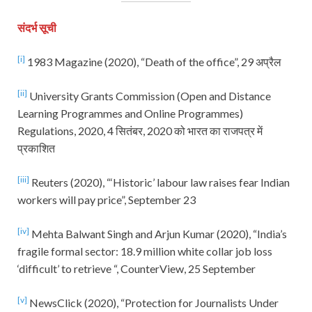
संदर्भ सूची
[i]
1983 Magazine (2020), “Death of the office”, 29 अप्रैल
[ii]
University Grants Commission (Open and Distance
Learning Programmes and Online Programmes)
Regulations, 2020, 4 सितंबर, 2020 को भारत का राजपत्र में
प्रकाशित
[iii]
Reuters (2020), “‘Historic’ labour law raises fear Indian
workers will pay price”, September 23
[iv]
Mehta Balwant Singh and Arjun Kumar (2020), “India’s
fragile formal sector: 18.9 million white collar job loss
‘difficult’ to retrieve “, CounterView, 25 September
[v]
NewsClick (2020), “Protection for Journalists Under