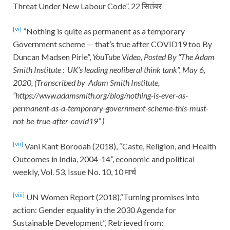
Threat Under New Labour Code”, 22 सितंबर
[vi]
​”Nothing is quite as permanent as a temporary
Government scheme — that’s true after COVID19 too By
Duncan Madsen Pirie”,
YouTube Video, Posted By “The Adam
Smith Institute : UK’s leading neoliberal think tank”, May 6,
2020, (Transcribed by Adam Smith Institute,
“https://www.adamsmith.org/blog/nothing-is-ever-as-
permanent-as-a-temporary-government-scheme-this-must-
not-be-true-after-covid19” )
[vii]
Vani Kant Borooah (2018), “Caste, Religion, and Health
Outcomes in India, 2004-14”, economic and political
weekly, Vol. 53, Issue No. 10, 10 मार्च
[viii]
UN Women Report (2018),“Turning promises into
action: Gender equality in the 2030 Agenda for
Sustainable Development”, Retrieved from: