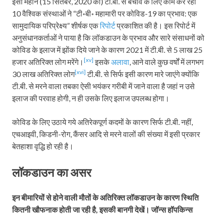
इसी महीने (15 सितंबर, 2020 को) टी.बी. से बचाव के लिए काम कर रही
10 वैश्विक संस्थाओं ने “टी॰बी॰ महामारी पर कोविड-19 का प्रभाव: एक
सामुदायिक परिप्रेक्ष्य” शीर्षक एक
रिपोर्ट
प्रकाशित की है। इस रिपोर्ट में
अनुसंधानकर्ताओं ने पाया है कि लॉकडाउन के प्रभाव और सारे संसाधनों को
कोविड के इलाज में झोंक दिये जाने के कारण 2021 में टी.बी. से 5 लाख 25
[xv]
हजार अतिरिक्त लोग मरेंगे।
इसके
अलावा
, आने वाले कुछ वर्षों में लगभग
[xvi]
30 लाख अतिरिक्त लोग
टी.बी. से सिर्फ इसी कारण मारे जाएंगे क्योंकि
टी.बी. से मरने वाला तबका ऐसी भयंकर गरीबी में जाने वाला है जहां न उसे
इलाज की परवाह होगी, न ही उसके लिए इलाज उपलब्ध होगा।
कोविड के लिए उठाये गये अतिरेकपूर्ण कदमों के कारण सिर्फ टी.बी. नहीं,
एचआइवी, किडनी-रोग, कैंसर आदि से मरने वालों की संख्या में इसी प्रकार
बेतहाशा वृद्धि हो रही है।
लॉकडाउन का असर
इन बीमारियों से होने वाली मौतों के अतिरिक्त लॉकडाउन के कारण स्थिति
कितनी खौफनाक होती जा रही है, इसकी बानगी देखें। जॉन्स हॉपकिन्स