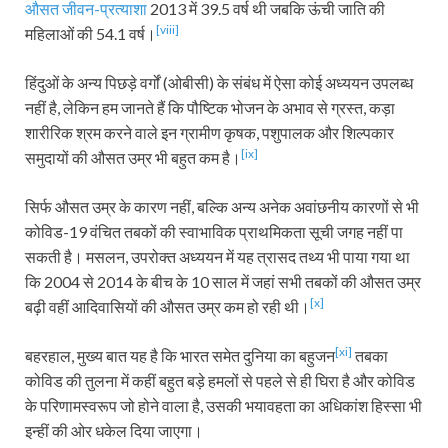
औसत जीवन-प्रत्याशा
2013 में 39.5 वर्ष थी जबकि ऊंची जाति की
[viii]
महिलाओं की 54.1 वर्ष।
हिंदुओं के अन्य पिछड़े वर्गों (ओबीसी) के संबंध में ऐसा कोई अध्ययन उपलब्ध
नहीं है, लेकिन हम जानते हैं कि पौष्टिक भोजन के अभाव से ग्रस्त, कड़ा
शारीरिक श्रम करने वाले इन ग्रामीण कृषक, पशुपालक और शिल्पकार
[ix]
समुदायों की औसत उम्र भी बहुत कम है।
सिर्फ औसत उम्र के कारण नहीं, बल्कि अन्य अनेक अवांछनीय कारणों से भी
कोविड-19 वंचित तबकों की स्वाभाविक प्राथमिकता सूची जगह नहीं पा
सकती है। मसलन, उपरोक्त अध्ययन में यह त्रासद तथ्य भी पाया गया था
कि 2004 से 2014 के बीच के 10 साल में जहां सभी तबकों की औसत उम्र
[x]
बढ़ी वहीं आदिवासियों की औसत उम्र कम हो रही थी।
[xi]
बहरहाल, मुख्य बात यह है कि भारत समेत दुनिया का बहुजन
तबका
कोविड की तुलना में कहीं बहुत बड़े हमलों से पहले से ही घिरा है और कोविड
के परिणामस्वरूप जो होने वाला है, उसकी भयावहता का अधिकांश हिस्सा भी
इन्हीं की ओर धकेल दिया जाएगा।