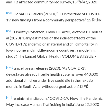
and TB affected community-led survey, 15 सितंबर, 2020
[xvi]
Global TB Caucus (2020), “TB in the time of COVID-
19: new findings from a community perspective”, 15 सितंबर
[xvii]
Timothy Roberton, Emily D Carter, Victoria B Chou et
al (2020) “Early estimates of the indirect effects of the
COVID-19 pandemic on maternal and child mortality in
low-income and middle-income countries: a modelling
study”, The Lancet Global Health, VOLUME 8, ISSUE 7
[xviii]
unicef press releases (2020), “As COVID-19
devastates already fragile health systems, over 440,000
additional children under five could die in the next six
months in South Asia, without urgent action”,12 मई
[xix]
feminisminindia.com, “COVID-19: How The Pandemic
May Increase Human Trafficking in India”, June 22, 2020