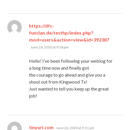
https://dfc-
funclan.de/testhp/index.php?
says:
mod=users&action=view&id=392387
June 26, 2020 at 9:58 pm
Hello! I’ve been following your weblog for
a long time now and finally got
the courage to go ahead and give you a
shout out from Kingwood Tx!
Just wanted to tell you keep up the great
job!
says:
tinyurl.com
June 26, 2020 at 9:11 am