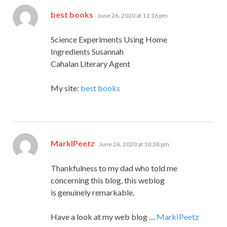
says:
best books
June 26, 2020 at 11:16 pm
Science Experiments Using Home
Ingredients Susannah
Cahalan Literary Agent
My site:
best books
says:
MarkIPeetz
June 26, 2020 at 10:38 pm
Thankfulness to my dad who told me
concerning this blog, this weblog
is genuinely remarkable.
Have a look at my web blog …
MarkIPeetz