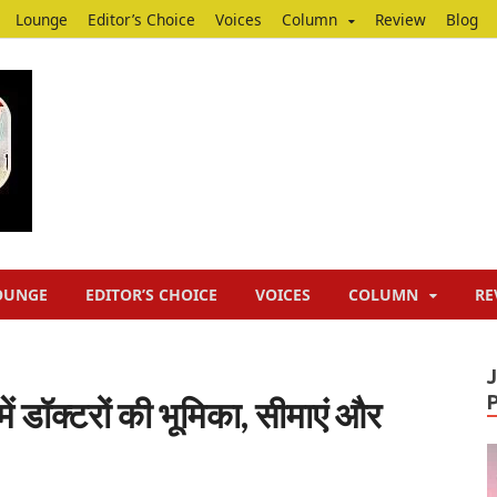
Lounge
Editor’s Choice
Voices
Column
Review
Blog
Junputh
Junputh
OUNGE
EDITOR’S CHOICE
VOICES
COLUMN
RE
ं डॉक्टरों की भूमिका, सीमाएं और