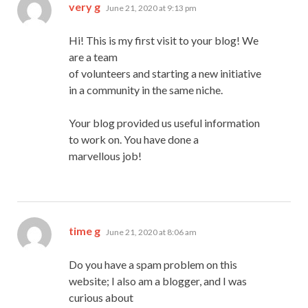
says:
very g
June 21, 2020 at 9:13 pm
Hi! This is my first visit to your blog! We
are a team
of volunteers and starting a new initiative
in a community in the same niche.
Your blog provided us useful information
to work on. You have done a
marvellous job!
says:
time g
June 21, 2020 at 8:06 am
Do you have a spam problem on this
website; I also am a blogger, and I was
curious about