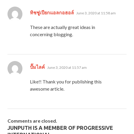
says:
ทิชชู่เปียกแอลกอฮอล์
June 3, 2020 at 11:58 am
These are actually great ideas in
concerning blogging.
says:
ปั๊มไลค์
June 3, 2020 at 11:57 am
Like!! Thank you for publishing this
awesome article.
Comments are closed.
JUNPUTH IS A MEMBER OF PROGRESSIVE