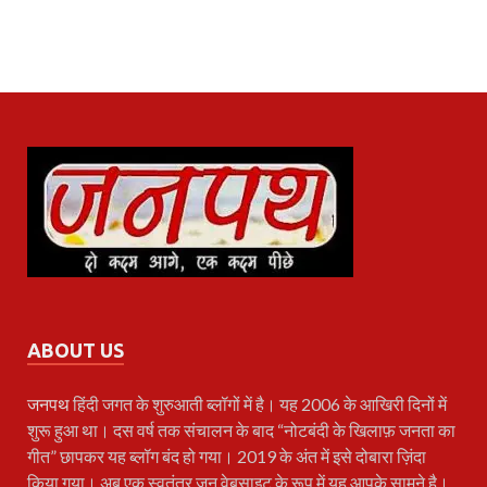
ABOUT US
जनपथ
हिंदी जगत के शुरुआती ब्लॉगों में है। यह 2006 के आखिरी दिनों में
शुरू हुआ था। दस वर्ष तक संचालन के बाद “नोटबंदी के खिलाफ़ जनता का
गीत” छापकर यह ब्लॉग बंद हो गया। 2019 के अंत में इसे दोबारा ज़िंदा
किया गया। अब एक स्वतंत्र जन वेबसाइट के रूप में यह आपके सामने है।