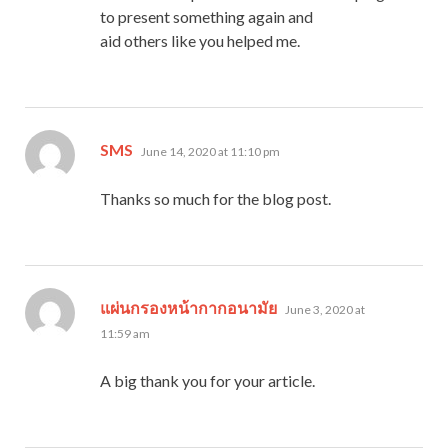
to present something again and
aid others like you helped me.
says:
SMS
June 14, 2020 at 11:10 pm
Thanks so much for the blog post.
says:
แผ่นกรองหน้ากากอนามัย
June 3, 2020 at
11:59 am
A big thank you for your article.