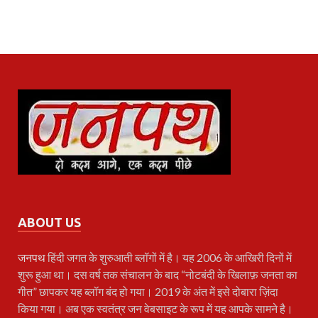
ABOUT US
जनपथ
हिंदी जगत के शुरुआती ब्लॉगों में है। यह 2006 के आखिरी दिनों में
शुरू हुआ था। दस वर्ष तक संचालन के बाद “नोटबंदी के खिलाफ़ जनता का
गीत” छापकर यह ब्लॉग बंद हो गया। 2019 के अंत में इसे दोबारा ज़िंदा
किया गया। अब एक स्वतंत्र जन वेबसाइट के रूप में यह आपके सामने है।