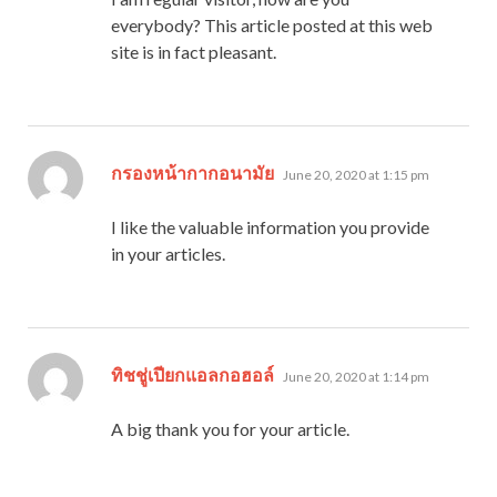
everybody? This article posted at this web
site is in fact pleasant.
says:
กรองหน้ากากอนามัย
June 20, 2020 at 1:15 pm
I like the valuable information you provide
in your articles.
says:
ทิชชู่เปียกแอลกอฮอล์
June 20, 2020 at 1:14 pm
A big thank you for your article.