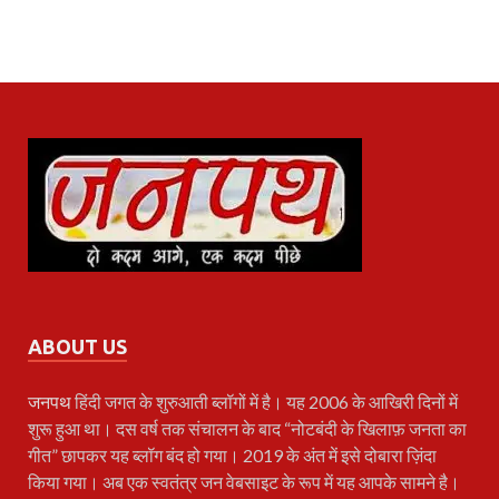
ABOUT US
जनपथ
हिंदी जगत के शुरुआती ब्लॉगों में है। यह 2006 के आखिरी दिनों में
शुरू हुआ था। दस वर्ष तक संचालन के बाद “नोटबंदी के खिलाफ़ जनता का
गीत” छापकर यह ब्लॉग बंद हो गया। 2019 के अंत में इसे दोबारा ज़िंदा
किया गया। अब एक स्वतंत्र जन वेबसाइट के रूप में यह आपके सामने है।