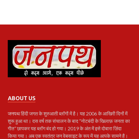
ABOUT US
जनपथ
हिंदी जगत के शुरुआती ब्लॉगों में है। यह 2006 के आखिरी दिनों में
शुरू हुआ था। दस वर्ष तक संचालन के बाद “नोटबंदी के खिलाफ़ जनता का
गीत” छापकर यह ब्लॉग बंद हो गया। 2019 के अंत में इसे दोबारा ज़िंदा
किया गया। अब एक स्वतंत्र जन वेबसाइट के रूप में यह आपके सामने है।