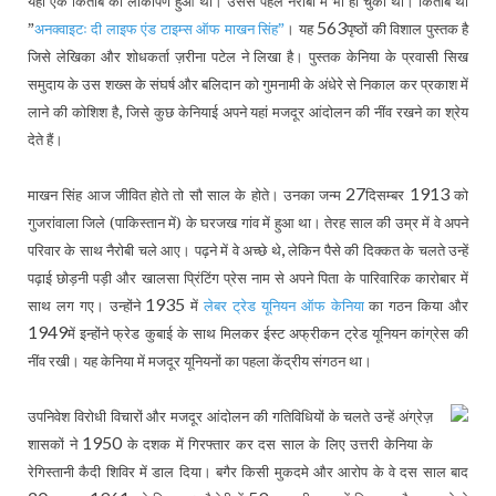
यहां एक किताब का लोकार्पण हुआ था। उससे पहले नैरोबी में भी हो चुका था। किताब थी
563
”
अनक्वाइटः दी लाइफ एंड टाइम्स ऑफ माखन सिंह”
। यह
पृष्ठों की विशाल पुस्तक है
जिसे लेखिका और शोधकर्ता ज़रीना पटेल ने लिखा है। पुस्तक केनिया के प्रवासी सिख
समुदाय के उस शख्स के संघर्ष और बलिदान को गुमनामी के अंधेरे से निकाल कर प्रकाश में
,
लाने की कोशिश है
जिसे कुछ केनियाई अपने यहां मजदूर आंदोलन की नींव रखने का श्रेय
देते हैं।
27
1913
माखन सिंह आज जीवित होते तो सौ साल के होते। उनका जन्म
दिसम्बर
को
गुजरांवाला जिले (पाकिस्तान में) के घरजख गांव में हुआ था। तेरह साल की उम्र में वे अपने
,
परिवार के साथ नैरोबी चले आए। पढ़ने में वे अच्छे थे
लेकिन पैसे की दिक्कत के चलते उन्हें
पढ़ाई छोड़नी पड़ी और खालसा प्रिंटिंग प्रेस नाम से अपने पिता के पारिवारिक कारोबार में
1935
साथ लग गए। उन्होंने
में
लेबर ट्रेड यूनियन ऑफ केनिया
का गठन किया और
1949
में इन्होंने फ्रेड कुबाई के साथ मिलकर ईस्ट अफ्रीकन ट्रेड यूनियन कांग्रेस की
नींव रखी। यह केनिया में मजदूर यूनियनों का पहला केंद्रीय संगठन था।
उपनिवेश विरोधी विचारों और मजदूर आंदोलन की गतिविधियों के चलते उन्हें अंग्रेज़
1950
शासकों ने
के दशक में गिरफ्तार कर दस साल के लिए उत्तरी केनिया के
रेगिस्तानी कैदी शिविर में डाल दिया। बगैर किसी मुकदमे और आरोप के वे दस साल बाद