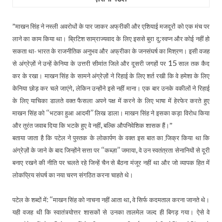
”माखन सिंह ने नस्ली अवरोधों के पार जाकर अफ्रीकी और एशियाई मजदूरों को एक मंच पर
लाने का काम किया था। ब्रिटिश साम्राज्यवाद के लिए इससे बुरा दु:स्वप्न और कोई नहीं हो
सकता था- भारत के राजनीतिक अनुभव और अफ्रीका के जनसंघर्ष का मिश्रण। इसी वजह
15
से अंग्रेज़ों ने उन्हें केनिया के उत्तरी सीमांत जिले और दूसरी जगहों पर
साल तक कैद
कर के रखा। माखन सिंह के सामने अंग्रेज़ों ने रिहाई के लिए शर्त रखी कि वे हमेशा के लिए
,
केनिया छोड़ कर चले जाएंगे
लेकिन उन्होंने इसे नहीं माना। एक बार उनके वकीलों ने रिहाई
के लिए याचिका डालते वक्त फैसला अपने पक्ष में करने के लिए भाषा में हेरफेर करते हुए
‘‘
’’
माखन सिंह को
भटका हुआ आदमी
लिख डाला। माखन सिंह ने इसका कड़ा विरोध किया
,
और तुरंत जवाब दिया कि भटके हुए वे नहीं
बल्कि औपनिवेशिक शासक हैं।”
बताया जाता है कि पटेल ने पुस्तक के लोकार्पण के वक्त इस बात का जि़क्र किया था कि
‘‘
’’
,
अंग्रेज़ों के जाने के बाद जिन्होंने सत्ता पर
कब्ज़ा
जमाया
वे उन स्वतंत्रता सेनानियों से दूरी
बनाए रखने की नीति पर चलते रहे जिन्हें चैन से बैठना मंजूर नहीं था और जो व्यापक हित में
लोकप्रिय संघर्ष का नया चरण संगठित करना चाहते थे।
‘‘
,
पटेल के शब्दों में:
माखन सिंह को नाचना नहीं आता था
वे सिर्फ कदमताल करना जानते थे।
यही वजह थी कि स्वातंत्र्योत्तर शासकों से उनका तालमेल जल्द ही बिगड़ गया। ऐसे वे