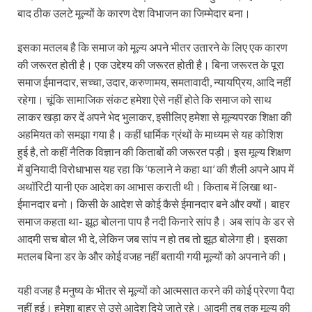
बाद ठीक उलटे मूल्‍यों के कारण देश विभाजन का जिम्‍मेदार बना।
इसका मतलब है कि समाज को मूल्‍य अपने भीतर उतारने के लिए एक कारण
की जरूरत होती है। एक उद्देश्‍य की जरूरत होती है। बिना जरूरत के पूरा
समाज ईमानदार, सच्‍चा, उदार, करुणामय, समतावादी, न्‍यायप्रिय, आदि नहीं
रहेगा। चूंकि सामाजिक संकट हमेशा ऐसे नहीं होते कि समाज को साथ
लाकर खड़ा कर दें अपने भेद भुलाकर, इसीलिए हमेशा से मूल्यपरक शिक्षा की
अहमियत को समझा गया है। कहीं धार्मिक ग्रंथों के माध्यम से यह कोशिश
हुई है, तो कहीं नैतिक विज्ञान की किताबों की जरूरत पड़ी। इस मूल्य शिक्षण
में बुनियादी विरोधाभास यह रहा कि ‘फलाने ने कहा था’ की शैली अपने आप में
अथॉरिटी यानी एक आदेश का आभास कराती थी। किताब में लिखा था-
ईमानदार बनो। किसी के आदेश से कोई कैसे ईमानदार बने और क्‍यों। बाहर
समाज कहता था- झूठ बोलना पाप है नदी किनारे सांप है। अब सांप के डर से
आदमी सच बोल भी दे, लेकिन जब सांप न हो तब तो झूठ बोलेगा ही। इसका
मतलब बिना डर के और कोई वजह नहीं बतायी गयी मूल्‍यों को अपनाने की।
यही वजह है मनुष्य के भीतर से मूल्यों को आत्मसात करने की कोई प्रेरणा पैदा
नहीं हुई। हमेशा बाहर से उसे आदेश दिये जाते रहे। आदमी तब तक मूल्‍य की