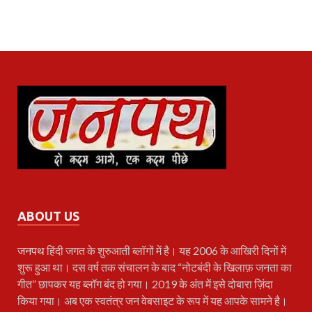
ABOUT US
जनपथ
हिंदी जगत के शुरुआती ब्लॉगों में है। यह 2006 के आखिरी दिनों में
शुरू हुआ था। दस वर्ष तक संचालन के बाद “नोटबंदी के खिलाफ़ जनता का
गीत” छापकर यह ब्लॉग बंद हो गया। 2019 के अंत में इसे दोबारा ज़िंदा
किया गया। अब एक स्वतंत्र जन वेबसाइट के रूप में यह आपके सामने है।