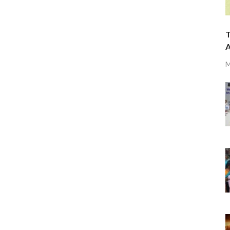
T
A
M