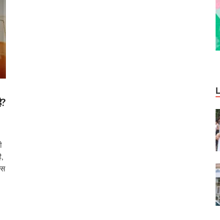
ै?
ी
ै,
इस