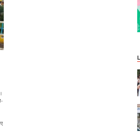
े।
ो-
िए