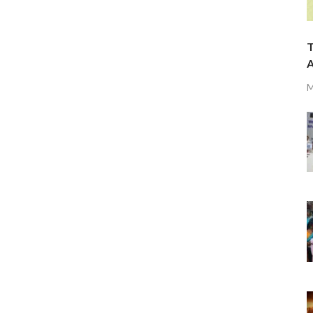
T
A
M