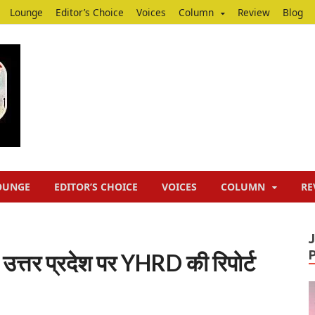
Lounge
Editor’s Choice
Voices
Column
Review
Blog
Junputh
Junputh
OUNGE
EDITOR’S CHOICE
VOICES
COLUMN
RE
 उत्तर प्रदेश पर YHRD की रिपोर्ट