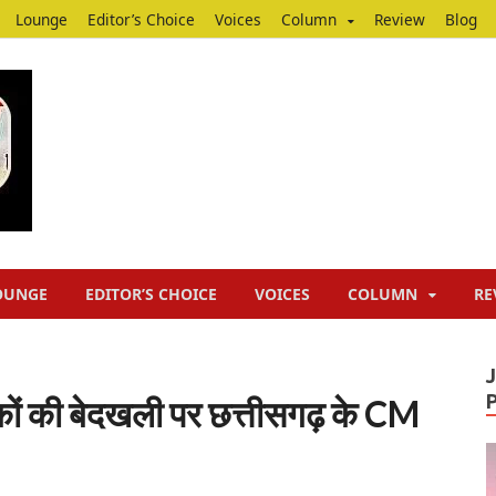
Lounge
Editor’s Choice
Voices
Column
Review
Blog
Junputh
Junputh
OUNGE
EDITOR’S CHOICE
VOICES
COLUMN
RE
रमिकों की बेदखली पर छत्तीसगढ़ के CM