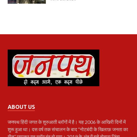
ABOUT US
जनपथ
हिंदी जगत के शुरुआती ब्लॉगों में है। यह 2006 के आखिरी दिनों में
शुरू हुआ था। दस वर्ष तक संचालन के बाद “नोटबंदी के खिलाफ़ जनता का
गीत” छापकर यह ब्लॉग बंद हो गया। 2019 के अंत में इसे दोबारा ज़िंदा