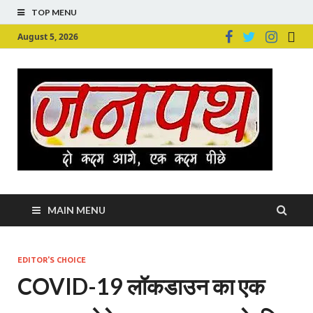
TOP MENU
August 5, 2026
Ju
Junpu
MAIN MENU
EDITOR'S CHOICE
COVID-19 लॉकडाउन का एक