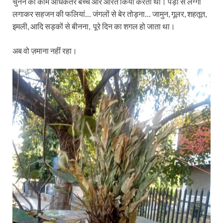
चुनने का काम अधिकतर बच्चे और औरतें किया करती थीं। पेड़ों से लग्गी
लगाकर सहजन की फलियां… जंगलों से बेर तोड़ना… जामुन, गूलर, शहतूत,
इमली, आदि सड़कों से बीनना, पूरे दिन का शगल हो जाता था।
अब वो ज़माना नहीं रहा।