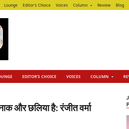
Lounge
Editor’s Choice
Voices
Column
Review
Blog
Junputh
Junputh
OUNGE
EDITOR’S CHOICE
VOICES
COLUMN
RE
क और छलिया है: रंजीत वर्मा