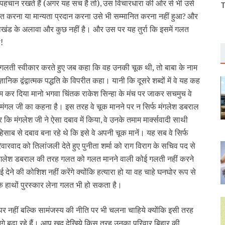
पहचान रखते हैं (अगर यह सच है तो)
उस विचारधारा की ओर से भी उसे
,
T
ोषित करना या मान्यता प्रदान करना उसे भी सम्मानित करना नहीं हुआ
और
?
पाखंड के अलावा और कुछ नहीं है। और उस पर यह तुर्रा कि इसमें गलत
!
ी गलती स्वीकार करते हुए जब कहा कि वह उनकी चूक थी, तो बाबा के नाम
ञानिक द्वंद्वात्मक पद्धति के विपरीत कहा। यानी कि दूसरे शब्दों में वे यह कह
 काम कर दिया मानो भगवा चिंतक राकेश सिन्हा के मंच पर जाकर सचमुच वे
शिवमंगल जी का कहना है। इस तरह वे चूक मानने पर न सिर्फ मंगलेश डबराल
र कि मंगलेश जी ने ऐसा दबाव में किया
वे उनके तमाम मार्क्‍सवादी साथी
,
हिसाब से दबाव बना रहे थे कि इसे वे अपनी चूक मानें। यह सब वे सिर्फ
ारवाद को तिलांजली देते हुए पुनीता शर्मा को राग विराग के सचिव पद से
 वे मंगलेश डबराल की तरह गलत को गलत मानने वाली कोई गलती नहीं करने
देने की कोशिश नहीं करेंगे क्योंकि हत्यारा हो या वह चाहे घनघोर रूप से
सके हाथों पुरस्कार लेना गलत भी हो सकता है।
पर नहीं बल्कि सामंजस्य की नीति पर भी चलना चाहिये क्योंकि इसी तरह
े बढ़ा रहे हैं। आप खुद देखिये किस तरह उनका परिवार बिहार की