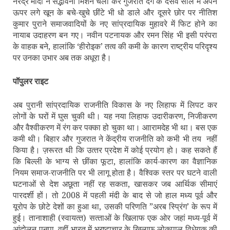
नरेंद्र मोदी ने सद्भावना मिशन चला कर गुजरात दंगे के दसवें साल में अपने
ऊपर लगे खून के बचे-खुचे छींटे भी धो डाले और दूसरे छोर पर नीतिश
कुमार पुराने समाजवादियों के नए सांप्रदायिक मुहावरे में फिट होने का
नायाब उदाहरण बन गए। नवीन पटनायक और रमन सिंह भी इसी परंपरा
के वाहक बने, हालांकि ‘हीरोइक’ तत्‍व की कमी के कारण राष्‍ट्रीय परिदृश्‍य
पर उनका उभार अब तक अधूरा है।
पॉपुलर राइट
अब पुरानी सांप्रदायिक राजनीति विकास के नए लिहाफ में लिपट कर
लोगों के घरों में घुस चुकी थी। यह नया लिहाफ उदारीकरण, निजीकरण
और वैश्‍वीकरण में रंग कर पक्‍का हो चुका था। आारामदेह भी था। बस एक
कमी थी। बिहार और गुजरात ने केंद्रीय राजनीति को कभी भी तय
नहीं
किया है। ज़रूरत थी कि उत्‍तर प्रदेश में कोई प्रयोग हो। कह सकते हैं
कि बिल्‍ली के भाग्‍य से छींका फूटा, हालांकि कार्य-कारण का वैज्ञानिक
नियम समाज-राजनीति पर भी लागू होता है। वैश्विक स्‍तर पर घटने वाली
घटनाओं से देश अछूता नहीं रह सकता, खासकर जब आर्थिक सीमाएं
पारदर्शी हों। तो 2008 में पहली मंदी के बाद से जो हाल मध्‍य पूर्व और
यूरोप के छोटे देशों का हुआ था, उसकी परिणति ”अरब स्प्रिंग’ के रूप में
हुई। तानाशाही (स्‍वायत्‍त) सत्‍ताओं के खिलाफ एक ओर जहां मध्‍य-पूर्व में
आंदोलन पनपा, वहीं भारत में भ्रष्‍टाचार के खिलाफ लोकपाल विधेयक की