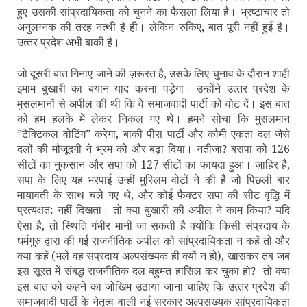
हुए उसकी सांप्रदायिकता को चुनने का फैसला लिया है। भ्रष्‍टाचार तो
अनुलग्‍नक की तरह नत्‍थी है ही। लेकिन रुकिए, बात पूरी नहीं हुई है।
उत्‍तर प्रदेश अभी बाकी है।
जो दूसरी बात गिनाए जाने की ज़रूरत है, उसके लिए चुनाव के दौरान शाही
इमाम बुखारी का बयान याद करना पड़ेगा। उन्‍होंने उत्‍तर प्रदेश के
मुसलमानों से अपील की थी कि वे समाजवादी पार्टी को वोट दें। इस बात
को हम हलके में लेकर निकल गए थे। हमने सोचा कि मुसलमान
”टैक्टिकल वोटिंग” करेगा, बाकी पीस पार्टी और कौमी एकता दल जैसे
दलों की मौजूदगी ने भ्रम को और बढ़ा दिया। नतीजा
बसपा को 126
?
सीटों का नुकसान और सपा को 127 सीटों का फायदा हुआ। ज़ाहिर है,
सपा के लिए यह भरपाई उन्‍हीं मुस्लिम वोटों ने की है जो पिछली बार
मायावती के साथ चले गए थे, और कोई फैक्‍टर सपा की सीट वृद्धि में
प्रत्‍यक्षत: नहीं दिखता। तो क्‍या बुखारी की अपील ने काम किया
यदि
?
ऐसा है, तो स्थिति गंभीर मानी जा सकती है क्‍योंकि किसी संप्रदाय के
धर्मगुरु द्वारा की गई राजनीतिक अपील को सांप्रदायिकता न कहें तो और
क्‍या कहें (भले वह संप्रदाय अल्‍पसंख्‍यक ही क्‍यों न हो), खासकर तब जब
इस सूरत में संबद्ध राजनीतिक दल बहुमत हासिल कर चुका हो
तो क्‍या
?
इस बात को कहने का जोखिम उठाया जाना चाहिए कि उत्‍तर प्रदेश की
समाजवादी पार्टी के नेतृत्‍व वाली नई सरकार अल्‍पसंख्‍यक सांप्रदायिकता