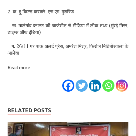
2. क. हू किल्‍ड करकरे: एस.एम. मुशरिफ
ख. मालेगांव ब्‍लास्‍ट की चार्जशीट से मीडिया में लीक तथ्‍य (मुंबई मिरर,
टाइम्‍स ऑफ इंडिया)
ग. 26/11 पर पाक अलर्ट प्रेस, अमरेश मिश्र, फि़रोज़ मिठिबोरवाला के
आलेख
Read more
RELATED POSTS