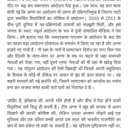
पीठ पर चढ़ कर समानांतर आंदोलन पैदा हुआ। एक साथ यह बात साफ
होती गई कि अन्‍ना का आंदोलन भी उतना ही दक्षिणाभिमुख है जितना नाटो
द्वारा समर्थित विद्रोहियों का लीबिया में आंदोलन। 2010 से 2011 के
बीच पूरी दुनिया में नव-दक्षिणपंथी ताकतों को मज़बूती मिली, और इसे
जनता के स्‍वत: स्‍फूर्त आंदोलन के रूप में पूंजी संचालित मीडिया ने पेश
किया। हमें बताया गया कि जयप्रकाश नारायण के आंदोलन के बाद देश
का पहला बड़ा आंदोलन लोकपाल के समर्थन में किया जा रहा है और अन्‍ना
हज़ारे नए गांधी हैं। गौ रक्षा के नारों में भ्रष्‍टाचार विरोध का नारा मिल गया
और दिल्‍ली के जंतर-मंतर पर अन्‍ना के मंच पर चढ़ने से जहां वामपंथी
नेताओं को रोका गया, वहीं दूसरे भ्रष्‍ट नेताओं को भी वहां से खदेड़ दिया
गया। यह पॉपुलर आंदोलन की ऐसी खिचड़ी थी जिसमें अपनी सहूलियत
के हिसाब से कोई भी वीकेंड पर आकर दो बूंद घी डाल सकता था। यह
शहरी मध्‍यवर्ग की नई क्रांति थी, जिसने भ्रष्‍टाचार को कांग्रेस का पर्याय
बना कर भाजपा समेत बाकी सारे दलों को रियायत दे दी।
ज़ाहिर है, इतिहास की अपनी गति होती है और बीच में पैदा होने वाली
विकृतियां उसे सिद्ध ही करती हैं। टीम अन्‍ना ने खुद को भाजपा से अलग
दिखाने की काफी कोशिश की, लेकिन उनका अनशन तोड़ने आई एक
मुस्लिम और एक दलित बच्‍ची अगले दस साल की भारतीय राजनीति का
कम से कम संकेत तो कही जा सकती हैं। यह मुस्लिम तुष्टिकरण नहीं था,