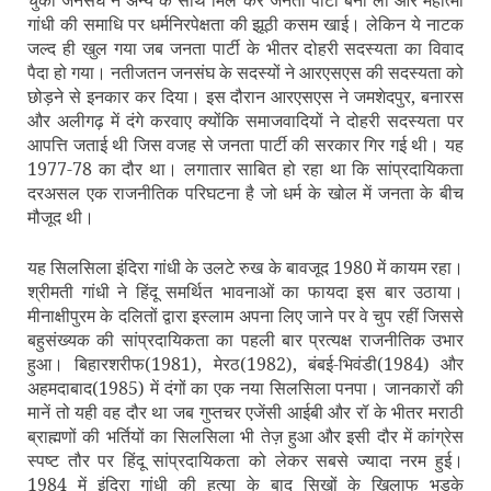
गांधी की समाधि पर धर्मनिरपेक्षता की झूठी कसम खाई। लेकिन ये नाटक
जल्‍द ही खुल गया जब जनता पार्टी के भीतर दोहरी सदस्‍यता का विवाद
पैदा हो गया। नतीजतन जनसंघ के सदस्‍यों ने आरएसएस की सदस्‍यता को
छोड़ने से इनकार कर दिया। इस दौरान आरएसएस ने जमशेदपुर, बनारस
और अलीगढ़ में दंगे करवाए क्‍योंकि समाजवादियों ने दोहरी सदस्‍यता पर
आपत्ति जताई थी जिस वजह से जनता पार्टी की सरकार गिर गई थी। यह
1977-78 का दौर था। लगातार साबित हो रहा था कि सांप्रदायिकता
दरअसल एक राजनीतिक परिघटना है जो धर्म के खोल में जनता के बीच
मौजूद थी।
यह सिलसिला इंदिरा गांधी के उलटे रुख के बावजूद 1980 में कायम रहा।
श्रीमती गांधी ने हिंदू समर्थित भावनाओं का फायदा इस बार उठाया।
मीनाक्षीपुरम के दलितों द्वारा इस्‍लाम अपना लिए जाने पर वे चुप रहीं जिससे
बहुसंख्‍यक की सांप्रदायिकता का पहली बार प्रत्‍यक्ष राजनीतिक उभार
हुआ। बिहारशरीफ(1981), मेरठ(1982), बंबई-भिवंडी(1984) और
अहमदाबाद(1985) में दंगों का एक नया सिलसिला पनपा। जानकारों की
मानें तो यही वह दौर था जब गुप्‍तचर एजेंसी आईबी और रॉ के भीतर मराठी
ब्राह्मणों की भर्तियों का सिलसिला भी तेज़ हुआ और इसी दौर में कांग्रेस
स्‍पष्‍ट तौर पर हिंदू सांप्रदायिकता को लेकर सबसे ज्‍यादा नरम हुई।
1984 में इंदिरा गांधी की हत्‍या के बाद सिखों के खिलाफ भड़के