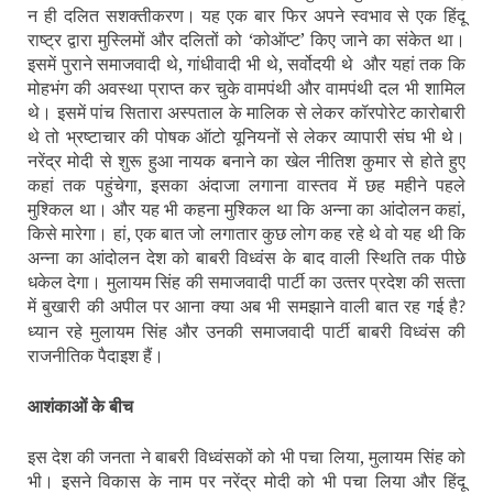
न ही दलित सशक्‍तीकरण। यह एक बार फिर अपने स्‍वभाव से एक हिंदू
राष्‍ट्र द्वारा मुस्लिमों और दलितों को ‘कोऑप्‍ट’ किए जाने का संकेत था।
इसमें पुराने समाजवादी थे, गांधीवादी भी थे, सर्वोदयी थे
और यहां तक कि
मोहभंग की अवस्‍था प्राप्‍त कर चुके वामपंथी और वामपंथी दल भी शामिल
थे। इसमें पांच सितारा अस्‍पताल के मालिक से लेकर कॉरपोरेट कारोबारी
थे तो भ्रष्‍टाचार की पोषक ऑटो यूनियनों से लेकर व्‍यापारी संघ भी थे।
नरेंद्र मोदी से शुरू हुआ नायक बनाने का खेल नीतिश कुमार से होते हुए
कहां तक पहुंचेगा, इसका अंदाजा लगाना वास्‍तव में छह महीने पहले
मुश्किल था। और यह भी कहना मुश्किल था कि अन्‍ना का आंदोलन कहां,
किसे मारेगा। हां, एक बात जो लगातार कुछ लोग कह रहे थे वो यह थी कि
अन्‍ना का आंदोलन देश को बाबरी विध्‍वंस के बाद वाली स्थिति तक पीछे
धकेल देगा। मुलायम सिंह की समाजवादी पार्टी का उत्‍तर प्रदेश की सत्‍ता
में बुखारी की अपील पर आना क्‍या अब भी समझाने वाली बात रह गई है
?
ध्‍यान रहे मुलायम सिंह और उनकी समाजवादी पार्टी बाबरी विध्‍वंस की
राजनीतिक पैदाइश हैं।
आशंकाओं के बीच
इस देश की जनता ने बाबरी विध्‍वंसकों को भी पचा लिया, मुलायम सिंह को
भी। इसने विकास के नाम पर नरेंद्र मोदी को भी पचा लिया और हिंदू