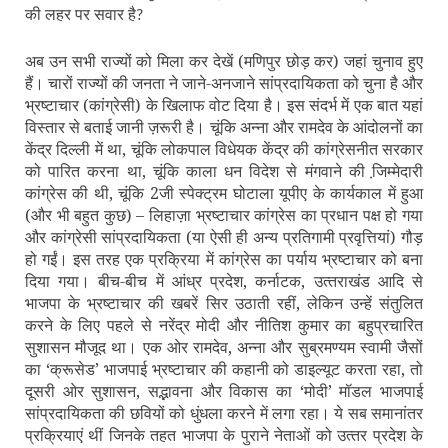
की लहर पर सवार है
?
अब उन सभी राज्‍यों को मिला कर देखें (मणिपुर छोड़ कर) जहां चुनाव हुए
हैं। चारों राज्‍यों की जनता ने जाने-अनजाने सांप्रदायिकता को चुना है और
भ्रष्‍टाचार (कांग्रेसी) के खिलाफ वोट दिया है। इस संदर्भ में एक बात यहां
विस्‍तार से बताई जानी ज़रूरी है। चूंकि अन्‍ना और रामदेव के आंदोलनों का
केंद्र दिल्‍ली में था, चूंकि लोकपाल विधेयक केंद्र की कांग्रेसनीत सरकार
को पारित करना था, चूंकि काला धन विदेश से मंगवाने की जि़म्‍मेदारी
कांग्रेस की थी, चूंकि 2जी स्‍पेक्‍ट्रम घोटाला यूपीए के कार्यकाल में हुआ
(और भी बहुत कुछ) – लिहाज़ा भ्रष्‍टाचार कांग्रेस का प्रधान पक्ष हो गया
और कांग्रेसी सांप्रदायिकता (या ऐसी ही अन्‍य प्रतिगामी प्रवृत्तियां) गौड़
हो गईं। इस तरह एक प्रक्रिया में कांग्रेस का पर्याय भ्रष्‍टाचार को बना
दिया गया। बीच-बीच में आंध्र प्रदेश, कर्नाटक, उत्‍तराखंड आदि से
भाजपा के भ्रष्‍टाचार की खबरें सिर उठाती रहीं, लेकिन उन्‍हें संतुलित
करने के लिए पहले से नरेंद्र मोदी और नीतिश कुमार का बहुप्रचारित
सुशासन मौजूद था। एक ओर रामदेव, अन्‍ना और सुब्रमण्‍यम स्‍वामी जैसों
का ‘क्रूसेड’ भाजपाई भ्रष्‍टाचार की कहानी को डाइल्‍यूट करता रहा, तो
दूसरी ओर सुशासन, सद्भावना और विकास का ‘मोदी’ मॉडल भाजपाई
सांप्रदायिकता की छवियों को धुंधला करने में लगा रहा। ये सब समानांतर
प्रक्रियाएं थीं जिनके तहत भाजपा के पुराने नेताओं को उत्‍तर प्रदेश के