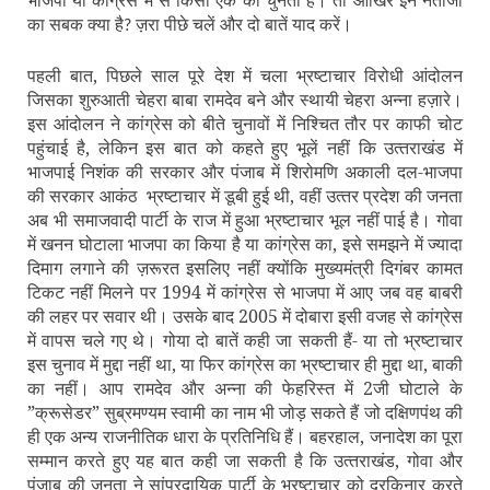
का सबक क्‍या है
ज़रा पीछे चलें और दो बातें याद करें।
?
पहली बात, पिछले साल पूरे देश में चला भ्रष्‍टाचार विरोधी आंदोलन
जिसका शुरुआती चेहरा बाबा रामदेव बने और स्‍थायी चेहरा अन्‍ना हज़ारे।
इस आंदोलन ने कांग्रेस को बीते चुनावों में निश्चित तौर पर काफी चोट
पहुंचाई है, लेकिन इस बात को कहते हुए भूलें नहीं कि उत्‍तराखंड में
भाजपाई निशंक की सरकार और पंजाब में शिरोमणि अकाली दल-भाजपा
की सरकार आकंठ
भ्रष्‍टाचार में डूबी हुई थी, वहीं उत्‍तर प्रदेश की जनता
अब भी समाजवादी पार्टी के राज में हुआ भ्रष्‍टाचार भूल नहीं पाई है। गोवा
में खनन घोटाला भाजपा का किया है या कांग्रेस का, इसे समझने में ज्‍यादा
दिमाग लगाने की ज़रूरत इसलिए नहीं क्‍योंकि मुख्‍यमंत्री दिगंबर कामत
टिकट नहीं मिलने पर 1994 में कांग्रेस से भाजपा में आए जब वह बाबरी
की लहर पर सवार थी। उसके बाद 2005 में दोबारा इसी वजह से कांग्रेस
में वापस चले गए थे। गोया दो बातें कही जा सकती हैं- या तो भ्रष्‍टाचार
इस चुनाव में मुद्दा नहीं था, या फिर कांग्रेस का भ्रष्‍टाचार ही मुद्दा था, बाकी
का नहीं। आप रामदेव और अन्‍ना की फेहरिस्‍त में 2जी घोटाले के
”क्रूसेडर” सुब्रमण्‍यम स्‍वामी का नाम भी जोड़ सकते हैं जो दक्षिणपंथ की
ही एक अन्‍य राजनीतिक धारा के प्रतिनिधि हैं। बहरहाल, जनादेश का पूरा
सम्‍मान करते हुए यह बात कही जा सकती है कि उत्‍तराखंड, गोवा और
पंजाब की जनता ने सांप्रदायिक पार्टी के भ्रष्‍टाचार को दरकिनार करते