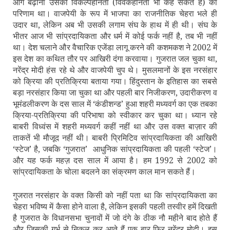
आगे बढ़ाना उसकी विकल्‍पहीनता (विवेकहीनता भी कह सकते हैं) का
परिणाम था। वाजपेयी के रूप में भाजपा का राजनीतिक चेहरा भले ही
उदार था, लेकिन अब भी उसकी लगाम संघ के हाथ में ही थी। संघ के
भीतर आज भी सांप्रदायिकता और धर्म में कोई फर्क नहीं है, तब भी नहीं
था। देश चलाने और वैचारिक एजेंडा लागू करने की कशमकश ने 2002 में
इस देश का कथित तौर पर आखिरी दंगा करवाया। गुजरात जल चुका था,
नरेंद्र मोदी हंस रहे थे और वाजपेयी चुप थे। मुसलमानों के इस नरसंहार
को क्रिया की प्रतिक्रिया बताया गया। हिंदुस्‍तान के इतिहास का सबसे
बड़ा नरसंहार किया जा चुका था और पहली बार निजीकरण, उदारीकरण व
भूमंडलीकरण के दस साल में ‘कंडीशन्‍ड’ हुआ शहरी मध्‍यवर्ग का एक तबका
क्रिया-प्रतिक्रिया की परिभाषा को स्‍वीकार कर चुका था। ध्‍यान रहे
बाबरी विध्‍वंस में शहरी मध्‍यवर्ग कहीं नहीं था और उस वक्‍त बाज़ार की
ताकतें भी मौजूद नहीं थी। बाबरी प्रिमिटिव सांप्रदायिकता की आखिरी
‘स्‍टेज’ है, जबकि ‘गुजरात’
आधुनिक सांप्रदायिकता की पहली ‘स्‍टेज’।
और यह फर्क महज़ दस साल में आया है। हम 1992 से 2002 को
सांप्रदायिकता के चोला बदलने का संक्रमण काल मान सकते हैं।
गुजरात नरसंहार के वक्‍त किसी को नहीं पता था कि सांप्रदायिकता का
चेहरा भविष्‍य में कैसा होने वाला है, लेकिन इसकी पहली तस्‍वीर हमें दिखती
है गुजरात के विधानसभा चुनावों में जो दंगे के ठीक नौ महीने बाद होते हैं
और जिसकी गर्भ से निकल कर आते हैं एक बार फिर नरेंद्र मोदी। इस