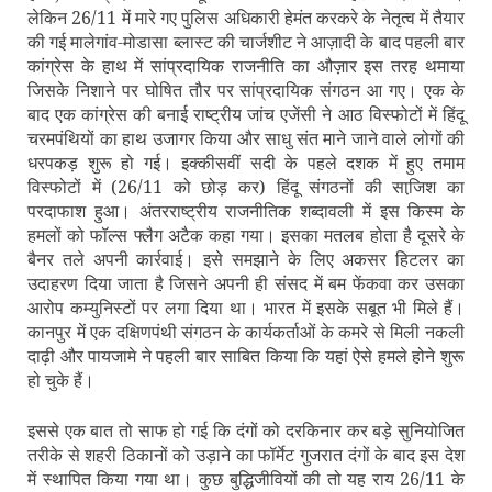
लेकिन 26/11 में मारे गए पुलिस अधिकारी हेमंत करकरे के नेतृत्‍व में तैयार
की गई मालेगांव-मोडासा ब्‍लास्‍ट की चार्जशीट ने आज़ादी के बाद पहली बार
कांग्रेस के हाथ में सांप्रदायिक राजनीति का औज़ार इस तरह थमाया
जिसके निशाने पर घोषित तौर पर सांप्रदायिक संगठन आ गए। एक के
बाद एक कांग्रेस की बनाई राष्‍ट्रीय जांच एजेंसी ने आठ विस्‍फोटों में हिंदू
चरमपंथियों का हाथ उजागर किया और साधु संत माने जाने वाले लोगों की
धरपकड़ शुरू हो गई। इक्‍कीसवीं सदी के पहले दशक में हुए तमाम
विस्‍फोटों में (26/11 को छोड़ कर) हिंदू संगठनों की साजि़श का
परदाफाश हुआ। अंतरराष्‍ट्रीय राजनीतिक शब्‍दावली में इस किस्‍म के
हमलों को फॉल्‍स फ्लैग अटैक कहा गया। इसका मतलब होता है दूसरे के
बैनर तले अपनी कार्रवाई। इसे समझाने के लिए अकसर हिटलर का
उदाहरण दिया जाता है जिसने अपनी ही संसद में बम फेंकवा कर उसका
आरोप कम्‍युनिस्‍टों पर लगा दिया था। भारत में इसके सबूत भी मिले हैं।
कानपुर में एक दक्षिणपंथी संगठन के कार्यकर्ताओं के कमरे से मिली नकली
दाढ़ी और पायजामे ने पहली बार साबित किया कि यहां ऐसे हमले होने शुरू
हो चुके हैं।
इससे एक बात तो साफ हो गई कि दंगों को दरकिनार कर बड़े सुनियोजित
तरीके से शहरी ठिकानों को उड़ाने का फॉर्मेट गुजरात दंगों के बाद इस देश
में स्‍थापित किया गया था। कुछ बुद्धिजीवियों की तो यह राय 26/11 के