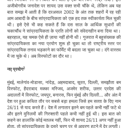
अजीबोगरीब जनादेश पर शायद उस वक्‍त सभी चौंके थे, लेकिन अब यह
बात समझ में आती है कि दरअसल 2002 के अंत तक शहरों में रह रही
आम आबादी के बीच सांप्रदायिकता को एक हद तक स्‍वीकार्यता मिल चुकी
थी। इसे ऐसे भी कह सकते हैं कि दस साल के आर्थिक सुधारों की
चकाचौंध ने सांप्रदायिकता के प्रति लोगों को संवेदनहीन बना दिया था।
बहरहाल, यह चमक ऐसे ही ज़ाया नहीं होनी थी। गुजरात में बहुसंख्‍यक की
सांप्रदायिकता का नया प्रयोग शुरू हो चुका था तो राष्‍ट्रीय स्‍तर पर
सांप्रदायिक तनाव भड़काने का फॉर्मेट भी बदला जा चुका था। दंगे वास्‍तव
में जा चुके थे। अब विस्‍फोटों का दौर था।
2
नए प्रयोग
मुंबई, मालेगांव-मोडासा, नांदेड़, अहमदाबाद, सूरत, दिल्‍ली, समझौता बम
विस्‍फोट, हैदराबाद मक्‍का मस्जिद, अजमेर शरीफ, उत्‍तर प्रदेश की
अदालतों में विस्‍फोट, जयपुर, बनारस, फिर मुंबई और दिल्‍ली… और अंत में
देश पर हुआ कथित तौर पर सबसे बड़ा हमला जिसे हम सत्‍ता के दिए नाम
26/11 से याद करते हैं। देश में लगातार इतने बम पहले कभी नहीं फटे थे
और इतने मुस्लिमों की गिरफ्तारी पहले कभी नहीं हुई थी। इस बात को
कहने का हालांकि कोई मतलब नहीं, फिर भी शायद 26/11 अगर नहीं हुआ
होता, तो सांप्रदायिकता के दूसरे चरण पर से आवरण हटने में देर लगती।