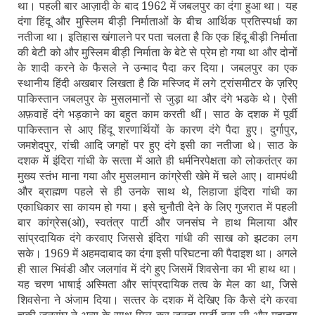
था। पहली बार आज़ादी के बाद 1962 में जबलपुर का दंगा हुआ था। यह
दंगा हिंदू और मुस्लिम बीड़ी निर्माताओं के बीच आर्थिक प्रतिस्‍पर्धा का
नतीजा था। इतिहास खंगालने पर पता चलता है कि एक हिंदू बीड़ी निर्माता
की बेटी को और मुस्लिम बीड़ी निर्माता के बेटे से प्रेम हो गया था और दोनों
के शादी करने के फैसले ने उन्‍माद पैदा कर दिया। जबलपुर का एक
स्‍थानीय हिंदी अखबार लिखता है कि मस्जिद में लगे ट्रांसमीटर के ज़रिए
पाकिस्‍तान जबलपुर के मुसलमानों से जुड़ा था और दंगे भडके थे। ऐसी
अफ़वाहें दंगे भड़काने का बहुत काम करती थीं। साठ के दशक में पूर्वी
पाकिस्‍तान से आए हिंदू शरणार्थियों के कारण दंगे पैदा हुए। दुर्गापुर,
जमशेदपुर, रांची आदि जगहों पर हुए दंगे इसी का नतीजा थे। साठ के
दशक में इंदिरा गांधी के सत्‍ता में आते ही धर्मनिरपेक्षता को लोकतंत्र का
मुख्‍य स्‍तंभ माना गया और मुसलमान कांग्रेसी खेमे में चले आए। वामपंथी
और ब्राह्मण पहले से ही उनके साथ थे, लिहाजा इंदिरा गांधी का
एकाधिकार सा कायम हो गया। इसे चुनौती देने के लिए गुजरात में पहली
बार कांग्रेस(ओ), स्‍वतंत्र पार्टी और जनसंघ ने हाथ मिलाया और
सांप्रदायिक दंगे करवाए जिससे इंदिरा गांधी की साख को झटका लग
सके। 1969 में अहमदाबाद का दंगा इसी परिघटना की पैदाइश था। अगले
ही साल भिवंडी और जलगांव में दंगे हुए जिसमें शिवसेना का भी हाथ था।
यह चरण भाषाई अस्मिता और सांप्रदायिक तत्‍व के मेल का था, जिसे
शिवसेना ने अंजाम दिया। सत्‍तर के दशक में देखिए कि कैसे दंगे करवा
चुकी जनसंघ ने अन्‍य के साथ मिल कर जनता पार्टी बना ली और महात्‍मा