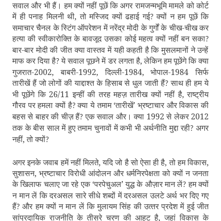
सवाल और भी हैं। हम क्‍यों नहीं पूछें कि अगर रामजन्‍मभूमि मामले को कोर्ट
में ही पनाह मिलनी थी, तो मस्जिद क्‍यों ढहाई गई
क्‍यों न हम पूछें कि
?
समाचार चैनल के स्टिंग ऑपरेशन में नरेंद्र मोदी के गुर्गों के चीख-चीख कर
हत्‍या की स्‍वीकारोक्ति के बावजूद उसका कोई महत्‍व क्‍यों नहीं बन सका
?
बार-बार मोदी की जीत क्‍या वास्‍तव में यही कहती है कि मुसलमानों ने उन्‍हें
माफ कर दिया है
ये सवाल पूछने में डर लगता है, लेकिन हम पूछेंगे कि क्‍या
?
गुजरात-2002, बाबरी-1992, दिल्‍ली-1984, भोपाल-1984 सिर्फ
तारीखें हैं जो लोगों की याद्दाश्‍त के हिसाब से धुल जाती हैं
साथ ही हम ये
?
भी पूछेंगे कि 26/11 इन्‍हीं की तरह महज़ तारीख क्‍यों नहीं है, राष्‍ट्रीय
गौरव पर हमला क्‍यों है
क्‍या ये तमाम ‘तारीखें’ भ्रष्‍टाचार और विकास की
?
बहस से बाहर की चीज़ हैं
एक सवाल और। क्‍या 1992 से लेकर 2012
?
तक के बीस साल में हुए तमाम चुनावों में कभी भी अर्थनीति मुद्दा रही
अगर
?
नहीं, तो क्‍यों
?
अगर इनके जवाब हमें नहीं मिलते, यदि जो है सो ऐसा ही है, तो हम विकास,
सुशासन, भ्रष्‍टाचार विरोधी आंदोलन और धर्मनिरपेक्षता को क्‍यों न जनता
के खिलाफ चलाए जा रहे एक ‘परपेचुअल’ युद्ध के औज़ार मान लें
हम क्‍यों
?
न मान लें कि दरअसल सारे सीधे शब्‍दों में दरअसल उलटे अर्थ भर दिए गए
हैं
और हम क्‍यों न मान लें कि मुलायम सिंह की उत्‍तर प्रदेश में हुई जीत
?
सांप्रदायिक राजनीति के तीसरे चरण की आहट है, जहां विकास के