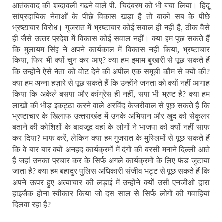
आतंकवाद की शब्‍दावली गढ़ने वाले पी. चिदंबरम को भी बचा लिया। हिंदू
सांप्रदायिक नेताओं के पीछे विकास खड़ा है तो बाकी सब के पीछे
भ्रष्‍टाचार विरोध। गुजरात में भ्रष्‍टाचार कोई सवाल ही नहीं है, ठीक वैसे
ही जैसे उत्‍तर प्रदेश में विकास कोई सवाल नहीं। क्‍या हम पूछ सकते हैं
कि मुलायम सिंह ने अपने कार्यकाल में विकास नहीं किया, भ्रष्‍टाचार
किया, फिर भी क्‍यों चुन कर आए
क्‍या हम इमाम बुखारी से पूछ सकते हैं
?
कि उन्‍होंने ऐसे नेता को वोट देने की अपील एक समूची कौम से क्‍यों की
?
क्‍या हम अन्‍ना हज़ारे से पूछ सकते हैं कि उन्‍होंने जनता को क्‍यों नहीं आगाह
किया कि अकेले बसपा और कांग्रेस ही नहीं, सपा भी भ्रष्‍ट है
क्‍या हम
?
लाखों की भीड़ इकट्ठा करने वाले अरविंद केजरीवाल से पूछ सकते हैं कि
भ्रष्‍टाचार के खिलाफ उत्‍तराखंड में उनके अभियान और खुद को सेकुलर
बताने की कोशिशों के बावजूद वहां के लोगों ने भाजपा को क्‍यों नहीं साफ
कर दिया
माफ करें, लेकिन क्‍या हम गुजरात के मुस्लिमों से पूछ सकते हैं
?
कि वे बार-बार क्‍यों अनहद कार्यक्रमों में दंगों की बरसी मनाने दिल्‍ली आते
हैं जहां उनका प्रचार कर के सिर्फ अगले कार्यक्रमों के लिए फंड जुटाया
जाता है
क्‍या हम बहादुर पुलिस अधिकारी संजीव भट्ट से पूछ सकते हैं कि
?
अपने ऊपर हुए अत्‍याचार की लड़ाई में उन्‍होंने क्‍यों उसी एनजीओ द्वारा
हाइजैक होना स्‍वीकार किया जो दस साल से सिर्फ लोगों की गवाहियां
दिलवा रहा है
?