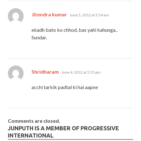
says:
Jitendra kumar
June 5, 2012 at 3:54 am
ekadh bato ko chhod, bas yahi kahunga..
Sundar.
says:
Shridharam
June 4, 2012 at 5:55 pm
acchi tarkik padtal ki hai aapne
Comments are closed.
JUNPUTH IS A MEMBER OF PROGRESSIVE
INTERNATIONAL