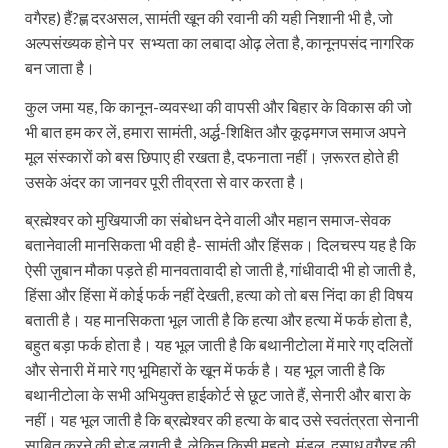
वगैरह) हैं?ह्ण दरअसल, सामंती खून की रवानी की यही निशानी भी है, जो
अल्पसंख्यक होने पर सभ्यता का लबादा ओढ़ लेता है, कानूनपसंद नागरिक
बन जाता है।
कुल जमा यह, कि कानून-व्यवस्था की वापसी और बिहार के विकास की जो
भी बात हम कर लें, हमारा सामंती, अर्द्ध-शिक्षित और कूढ़मगज समाज अपने
मूल संस्कारों को बस छिपाए ही रखता है, दफनाता नहीं। ज़रूरत होते ही
उसके अंदर का जानवर पूरी तीव्रता से वार करता है।
ब्रह्मेश्वर को मुखियाजी का संबोधन देने वाली और महान समाज-सेवक
बतानेवाली मानसिकता भी वही है- सामंती और हिंसक। दिलचस्प यह है कि
ऐसी ज़ुबान मौका पड़ते ही मानवतावादी हो जाती है, गांधीवादी भी हो जाती है,
हिंसा और हिंसा में कोई फर्क नहीं देखती, हत्या को तो बस निंदा का ही विषय
बताती है। यह मानसिकता भूल जाती है कि हत्या और हत्या में फर्क होता है,
बहुत बड़ा फर्क होता है। यह भूल जाती है कि बथानीटोला में मारे गए दलितों
और सेनारी में मारे गए भूमिहारों के खून में फर्क है। यह भूल जाती है कि
बथानीटोला के सभी अभियुक्त हाईकोर्ट से छूट जाते हैं, सेनारी और बारा के
नहीं। यह भूल जाती है कि ब्रह्मेश्वर की हत्या के बाद उसे स्वतंत्रता सेनानी
साबित करने की होड़ लगती है, लेकिन किसी महतो, मंडल, दुसाध वगैरह की