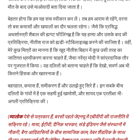
मौत के बाद उसे माओवादी बता दिया जाता है।
बेहतर होगा कि हम यह सच स्वीकार कर लें। तब हम आराम से रहेंगे, वरना
तो बस कयासों और खयालों का दौर चलता रहेगा। जैसे कि प्रसिद्ध
अथर्शास्त्री शैबाल की ह्यगट फीलिंगह्ण है कि यह हत्या और उसके बाद की
प्रतिक्रिया, नीतीश राज को ह्यडी-स्टैबिलाइजह्ण करने की साजिश है। वहीं,
मेरे कुछ मित्रों का मानना है कि खुद नीतीश बिहार में कुछ उसी तरह का
जातिगत ध्रुवीकरण करना चाहते हैं, जैसा नरेंद्र मोदी ने सांप्रदायिक तौर
पर गुजरात में किया। वह दलितों को बताना चाहते हैं कि देखो, सवर्ण अब भी
कितने हिंसक और खतरनाक हैं।
बहरहाल, कयास हैं, समीकरण हैं और उलझे हुए सिरे हैं। इन सबके बीच
दलितों के गांवों में है एक सहमी हुई खामोशी, और शायद एक प्रतीक्षा भी-
अगली प्रतिक्रिया की।
(
व्‍यालोक
पेशे से पत्रकार हैं, बरसों पहले जेएनयू में एबीवीपी की राजनीति में
सक्रिय रहे। माया, ईटीवी, दैनिक भास्‍कर, संडे इंडियन जैसे संस्‍थानों में
नौकरी, बैगा आदिवासियों के बीच सामाजिक काम, वेबर शैंडविक के साथ
पीआर, एनएफआई की फैलोशिप, ऐक्‍शन एड, प्रदान आदि में एनजीओबाज़ी