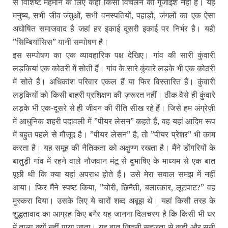
से विशिष्‍ट मेहमान के लिए कहीं किसी विचलन की गुंजाइश नहीं है। यह
मनुष्‍य, सभी जीव-जंतुओं, सभी वनस्‍पतियों, पहाड़ों, जंगलों का एक ऐसा
अघोषित समाजवाद है जहां हर इकाई दूसरी इकाई पर निर्भर है। यही
”सिम्बियॉसिस” यानी सम्‍पोषण है।
इस सम्‍पोषण का एक व्‍यावहारिक पक्ष देखिए। गांव की सारी कुंवारी
लड़कियां एक कोठरी में सोती हैं। गांव के सारे कुंवारे लड़के भी एक कोठरी
में सोते हैं। अधिकांश परिवार एकल हैं या फिर विस्‍तारित हैं। कुंवारी
लड़कियों को किसी बाहरी प्रशिक्षण की ज़रूरत नहीं। ठीक वैसे ही कुंवारे
लड़के भी एक-दूसरे से ही जीवन की रीति सीख रहे हैं। जिसे हम अंग्रेज़ी
में आधुनिक शहरी पदावली में ”पीयर लेसन” कहते हैं, वह यहां आदिम रूप
में बहुत पहले से मौजूद है। ”पीयर लेसन” है, तो ”पीयर प्रेशर” भी काम
करता है। यह समूह की नैतिकता को अक्षुण्‍ण रखता है। मैंने डोंगरियों के
बातुड़ी गांव में रहने वाले नौजवान मंटू से दुभाषिए के माध्‍यम से एक बात
पूछी थी कि क्‍या यहां अपराध होते हैं। उसे मेरा सवाल समझ में नहीं
आया। फिर मैंने स्‍पष्‍ट किया, ”चोरी, छिनैती, बलात्‍कार, लूटपाट
” वह
?
मुस्‍करा दिया। उसके लिए ये चारों शब्‍द अबूझ थे। यहां किसी तरह के
शुद्धतावाद का आग्रह किए बगैर यह जानना दिलचस्‍प है कि किसी भी घर
में ताला क्‍यों नहीं पाया जाता। यह बात जितनी सहजता से कही और सुनी