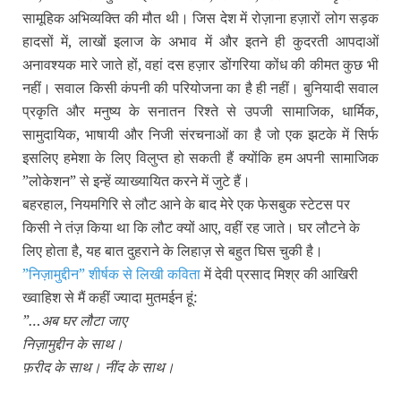
सामूहिक अभिव्‍यक्ति की मौत थी। जिस देश में रोज़ाना हज़ारों लोग सड़क
हादसों में, लाखों इलाज के अभाव में और इतने ही कुदरती आपदाओं
अनावश्‍यक मारे जाते हों, वहां दस हज़ार डोंगरिया कोंध की कीमत कुछ भी
नहीं। सवाल किसी कंपनी की परियोजना का है ही नहीं। बुनियादी सवाल
प्रकृति और मनुष्‍य के सनातन रिश्‍ते से उपजी सामाजिक, धार्मिक,
सामुदायिक, भाषायी और निजी संरचनाओं का है जो एक झटके में सिर्फ
इसलिए हमेशा के लिए विलुप्‍त हो सकती हैं क्‍योंकि हम अपनी सामाजिक
”लोकेशन” से इन्‍हें व्‍याख्‍यायित करने में जुटे हैं।
बहरहाल, नियमगिरि से लौट आने के बाद मेरे एक फेसबुक स्‍टेटस पर
किसी ने तंज़ किया था कि लौट क्‍यों आए, वहीं रह जाते। घर लौटने के
लिए होता है, यह बात दुहराने के लिहाज़ से बहुत घिस चुकी है।
”निज़ामुद्दीन” शीर्षक से लिखी कविता
में देवी प्रसाद मिश्र की आखिरी
ख्‍वाहिश से मैं कहीं ज्‍यादा मुतमईन हूं:
”…
अब घर लौटा जाए
निज़ामुद्दीन के साथ।
फ़रीद के साथ। नींद के साथ।