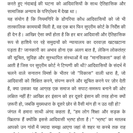
करते हुए नंदाबाई की घटना को आदिवासियों के साथ ऐतिहासिक और
सामाजिक अन्‍याय के परिप्रेक्ष्‍य में देखा था।
यह संयोग है कि नियमगिरि के डोंगरिया कोंध आदिवासियों को जो भी
तात्‍कालिक कामयाबी मिली है, वह एक बार फिर सुप्रीम कोर्ट के निर्देश की
ही देन है। आखिर ऐसा क्‍यों होता है कि हर बार आदिवासी और ऐतिहासिक
रूप से हाशिये पर रहे समुदायों को न्‍यायालय का दरवाज़ा खटखटाना
पड़ता है
जानकारी का अभाव होना एक अलग बात है, लेकिन लोकतंत्र
?
की सूचित, सुविज्ञ और सुस्‍थापित संस्‍थाओं में वह ”मानसिकता” कहां से
आती है जिस पर सुप्रीम कोर्ट ने टिप्‍पणी की थी
आदिवासियों के संदर्भ में
?
चलने वाले सनातन विमर्श के भीतर जो ”विकास” वाली धारा है, जो
आदिवासी को शिक्षित करने, संपन्‍न करने और सूचित करने पर ज़ोर देती
है, क्‍या उसका यह आग्रह एक समाज को सपाट-समरूप बनाने की ओर
लक्षित नहीं है
आखिर हर इंसान को हर दूसरे इंसान की तरह होना क्‍यों
?
ज़रूरी हो, जबकि मुख्‍यधारा के दूसरे छोर से वैसी मांग ही न उठ रही हो
?
जंगल में हमारा साथी अंगद कहता है, ”हम लोग शिक्षा और सड़क के
खिलाफ हैं क्‍योंकि इससे आदिवासी भ्रष्‍ट होता है।” ‘भ्रष्‍ट’ का मतलब
आपको उन गांवों में ज्‍यादा समझ आएगा जहां से शहर या कस्‍बे तक राह