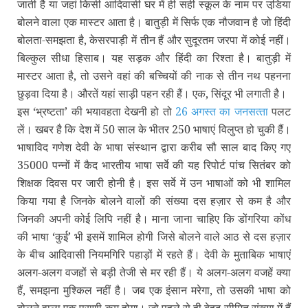
जाती है या जहां किसी आदिवासी घर में ही सही स्‍कूल के नाम पर उडि़या
बोलने वाला एक मास्‍टर आता है। बातुड़ी में सिर्फ एक नौजवान है जो हिंदी
बोलता-समझता है, केसरपाड़ी में तीन हैं और सुदूरतम जरपा में कोई नहीं।
बिल्‍कुल सीधा हिसाब। यह सड़क और हिंदी का रिश्‍ता है। बातुड़ी में
मास्‍टर आता है, तो उसने वहां की बच्चियों की नाक से तीन नथ पहनना
छुड़वा दिया है। औरतें यहां साड़ी पहन रही हैं। एक, सिंदूर भी लगाती है।
इस ‘भ्रष्‍टता’ की भयावहता देखनी हो तो
26 अगस्‍त का जनसत्‍ता
पलट
लें। खबर है कि देश में 50 साल के भीतर 250 भाषाएं विलुप्‍त हो चुकी हैं।
भाषाविद गणेश देवी के भाषा संस्‍थान द्वारा करीब सौ साल बाद किए गए
35000 पन्‍नों में कैद भारतीय भाषा सर्वे की यह रिपोर्ट पांच सितंबर को
शिक्षक दिवस पर जारी होनी है। इस सर्वे में उन भाषाओं को भी शामिल
किया गया है जिनके बोलने वालों की संख्‍या दस हज़ार से कम है और
जिनकी अपनी कोई लिपि नहीं है। माना जाना चाहिए कि डोंगरिया कोंध
की भाषा ‘कुई’ भी इसमें शामिल होगी जिसे बोलने वाले आठ से दस हज़ार
के बीच आदिवासी नियमगिरि पहाड़ों में रहते हैं। देवी के मुताबिक भाषाएं
अलग-अलग वजहों से बड़ी तेजी से मर रही हैं। ये अलग-अलग वजहें क्‍या
हैं, समझना मुश्किल नहीं है। जब एक इंसान मरेगा, तो उसकी भाषा को
बोलने वाला एक प्राणी कम होगा। जो पहले से ही बेहद सीमित संख्‍या में हैं