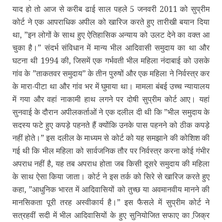
याद हो तो आज से करीब ढाई साल पहले 5 जनवरी 2011 को सुप्रीम
कोर्ट ने एक आपराधिक अपील को खारिज करते हुए तारीखी बयान दिया
था, ”इन लोगों के साथ हुए ऐतिहासिक अन्‍याय को उलट देने का वक्‍त आ
चुका है।” संदर्भ संविधान में मान्‍य भील आदिवासी समुदाय का था और
घटना थी 1994 की, जिसमें एक गर्भवती भील महिला नंदाबाई को उसके
गांव के ”ताकतवर समुदाय” के तीन पुरुषों और एक महिला ने निर्वस्‍त्र कर
के मारा-पीटा था और गांव भर में घुमाया था। मामला बंबई उच्‍च न्‍यायालय
में गया और वहां नाकामी हाथ लगने पर दोषी सुप्रीम कोर्ट आए। यहां
सुनवाई के दौरान अपीलकर्ताओं ने एक दलील दी थी कि ”भील समुदाय के
सदस्‍य फटे हुए कपड़े पहनते हैं क्‍योंकि उनके पास पहनने को ठीक कपड़े
नहीं होते।” इस दलील के माध्‍यम से कोर्ट को यह समझाने की कोशिश की
गई थी कि भील महिला को सार्वजनिक तौर पर निर्वस्‍त्र करना कोई गंभीर
अपराध नहीं है, यह तब अपराध होता जब किसी दूसरे समुदाय की महिला
के साथ ऐसा किया जाता। कोर्ट ने इस तर्क को सिरे से खारिज करते हुए
कहा, ”आधुनिक भारत में आदिवासियों को तुच्‍छ या अवमानवीय मानने की
मानसिकता पूरी तरह अस्‍वीकार्य है।” इस फैसले में सुप्रीम कोर्ट ने
सत्रहवीं सदी में भील आदिवासियों के हुए सुनियोजित सफाए का जि़क्र