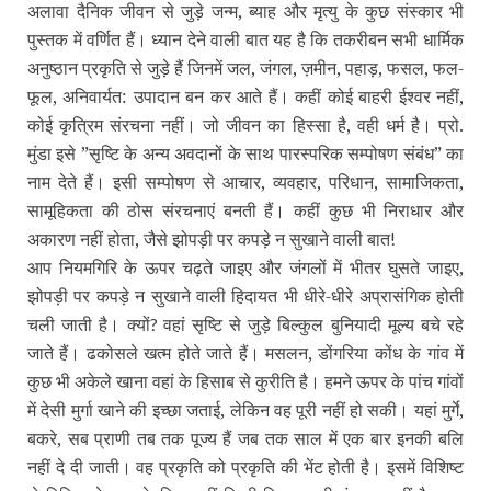
अलावा दैनिक जीवन से जुड़े जन्‍म, ब्‍याह और मृत्‍यु के कुछ संस्‍कार भी
पुस्‍तक में वर्णित हैं। ध्‍यान देने वाली बात यह है कि तकरीबन सभी धार्मिक
अनुष्‍ठान प्रकृति से जुड़े हैं जिनमें जल, जंगल, ज़मीन, पहाड़, फसल, फल-
फूल, अनिवार्यत: उपादान बन कर आते हैं। कहीं कोई बाहरी ईश्‍वर नहीं,
कोई कृत्रिम संरचना नहीं। जो जीवन का हिस्‍सा है, वही धर्म है। प्रो.
मुंडा इसे ”सृष्टि के अन्‍य अवदानों के साथ पारस्‍परिक सम्‍पोषण संबंध” का
नाम देते हैं। इसी सम्‍पोषण से आचार, व्‍यवहार, परिधान, सामाजिकता,
सामूहिकता की ठोस संरचनाएं बनती हैं। कहीं कुछ भी निराधार और
अकारण नहीं होता, जैसे झोपड़ी पर कपड़े न सुखाने वाली बात
!
आप नियमगिरि के ऊपर चढ़ते जाइए और जंगलों में भीतर घुसते जाइए,
झोपड़ी पर कपड़े न सुखाने वाली हिदायत भी धीरे-धीरे अप्रासंगिक होती
चली जाती है। क्‍यों
वहां सृष्टि से जुड़े बिल्‍कुल बुनियादी मूल्‍य बचे रहे
?
जाते हैं। ढकोसले खत्‍म होते जाते हैं। मसलन, डोंगरिया कोंध के गांव में
कुछ भी अकेले खाना वहां के हिसाब से कुरीति है। हमने ऊपर के पांच गांवों
में देसी मुर्गा खाने की इच्‍छा जताई, लेकिन वह पूरी नहीं हो सकी। यहां मुर्गे,
बकरे, सब प्राणी तब तक पूज्‍य हैं जब तक साल में एक बार इनकी बलि
नहीं दे दी जाती। वह प्रकृति को प्रकृति की भेंट होती है। इसमें विशिष्‍ट