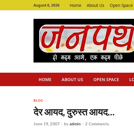
Home
About Us
Open Space
August 6, 2026
HOME
ABOUT US
OPEN SPACE
L
BLOG
देर आयद, दुरुस्‍त आयद…
June 19, 2007
-
by
admin
-
2 Comments.