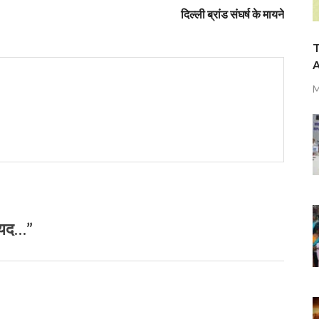
दिल्ली ब्रांड संघर्ष के मायने
T
A
M
आयद…”