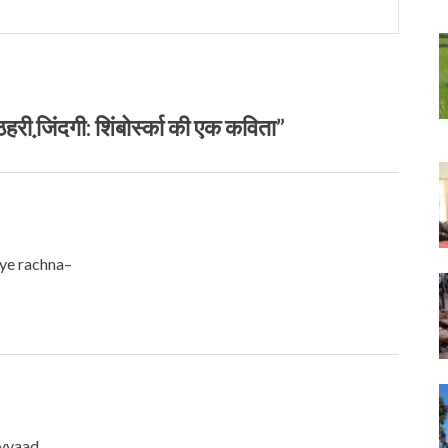
ी जि़ंदगी: शिंबोर्स्‍का की एक कविता”
ye rachna–
nyvaad