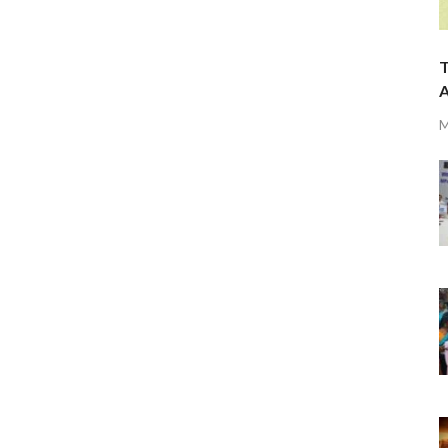
T
A
M