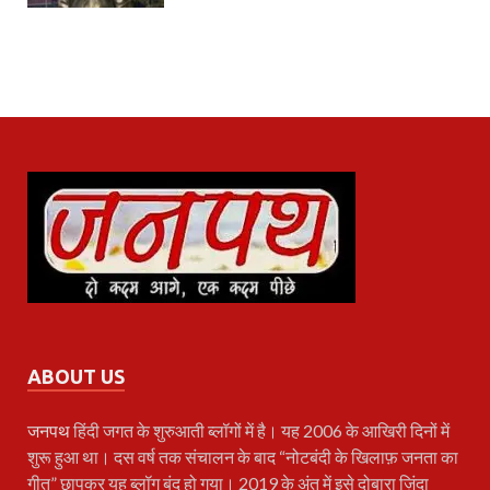
ABOUT US
जनपथ
हिंदी जगत के शुरुआती ब्लॉगों में है। यह 2006 के आखिरी दिनों में
शुरू हुआ था। दस वर्ष तक संचालन के बाद “नोटबंदी के खिलाफ़ जनता का
गीत” छापकर यह ब्लॉग बंद हो गया। 2019 के अंत में इसे दोबारा ज़िंदा