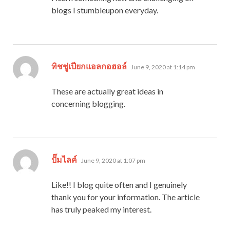
blogs I stumbleupon everyday.
says:
ทิชชู่เปียกแอลกอฮอล์
June 9, 2020 at 1:14 pm
These are actually great ideas in
concerning blogging.
says:
ปั๊มไลค์
June 9, 2020 at 1:07 pm
Like!! I blog quite often and I genuinely
thank you for your information. The article
has truly peaked my interest.