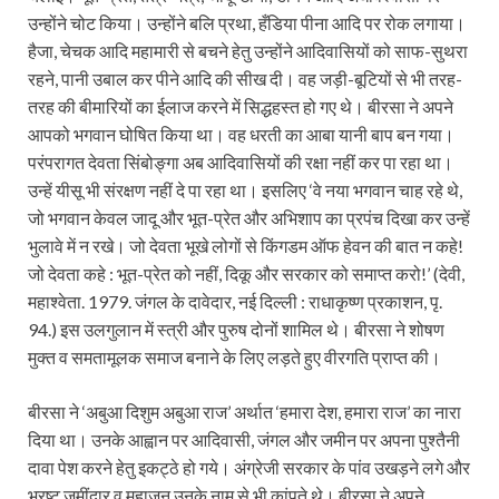
उन्होंने चोट किया। उन्होंने बलि प्रथा, हँडिया पीना आदि पर रोक लगाया।
हैजा, चेचक आदि महामारी से बचने हेतु उन्होंने आदिवासियों को साफ-सुथरा
रहने, पानी उबाल कर पीने आदि की सीख दी। वह जड़ी-बूटियों से भी तरह-
तरह की बीमारियों का ईलाज करने में सिद्धहस्त हो गए थे। बीरसा ने अपने
आपको भगवान घोषित किया था। वह धरती का आबा यानी बाप बन गया।
परंपरागत देवता सिंबोङ्गा अब आदिवासियों की रक्षा नहीं कर पा रहा था।
उन्हें यीसू भी संरक्षण नहीं दे पा रहा था। इसलिए ‘वे नया भगवान चाह रहे थे,
जो भगवान केवल जादू और भूत-प्रेत और अभिशाप का प्रपंच दिखा कर उन्हें
भुलावे में न रखे। जो देवता भूखे लोगों से किंगडम ऑफ हेवन की बात न कहे!
जो देवता कहे : भूत-प्रेत को नहीं, दिकू और सरकार को समाप्त करो!’ (देवी,
महाश्वेता. 1979. जंगल के दावेदार, नई दिल्ली : राधाकृष्ण प्रकाशन, पृ.
94.) इस उलगुलान में स्त्री और पुरुष दोनों शामिल थे। बीरसा ने शोषण
मुक्त व समतामूलक समाज बनाने के लिए लड़ते हुए वीरगति प्राप्त की।
बीरसा ने ‘अबुआ दिशुम अबुआ राज’ अर्थात ‘हमारा देश, हमारा राज’ का नारा
दिया था। उनके आह्वान पर आदिवासी, जंगल और जमीन पर अपना पुश्तैनी
दावा पेश करने हेतु इकट्ठे हो गये। अंग्रेजी सरकार के पांव उखड़ने लगे और
भ्रष्ट जमींदार व महाजन उनके नाम से भी कांपते थे। बीरसा ने अपने