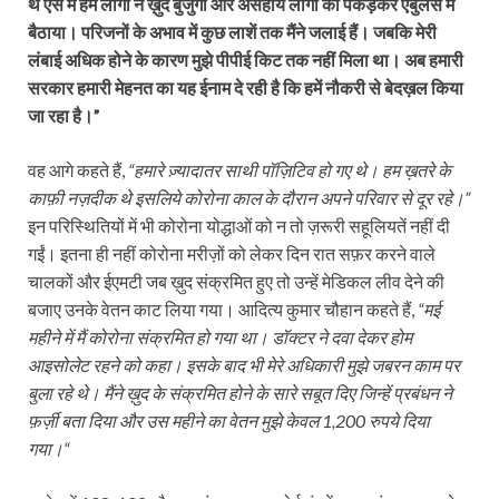
थे ऐसे में हम लोगों ने ख़ुद बुजुर्गों और असहाय लोगों को पकड़कर एंबुलेंस में
बैठाया। परिजनों के अभाव में कुछ लाशें तक मैंने जलाई हैं। जबकि मेरी
लंबाई अधिक होने के कारण मुझे पीपीई किट तक नहीं मिला था। अब हमारी
सरकार हमारी मेहनत का यह ईनाम दे रही है कि हमें नौकरी से बेदख़ल किया
जा रहा है।”
वह आगे कहते हैं,
“हमारे ज़्यादातर साथी पॉज़िटिव हो गए थे। हम ख़तरे के
काफ़ी नज़दीक थे इसलिये कोरोना काल के दौरान अपने परिवार से दूर रहे।”
इन परिस्थितियों में भी कोरोना योद्धाओं को न तो ज़रूरी सहूलियतें नहीं दी
गईं। इतना ही नहीं कोरोना मरीज़ों को लेकर दिन रात सफ़र करने वाले
चालकों और ईएमटी जब ख़ुद संक्रमित हुए तो उन्हें मेडिकल लीव देने की
बजाए उनके वेतन काट लिया गया। आदित्य कुमार चौहान कहते हैं,
“मई
महीने में मैं कोरोना संक्रमित हो गया था। डॉक्टर ने दवा देकर होम
आइसोलेट रहने को कहा। इसके बाद भी मेरे अधिकारी मुझे जबरन काम पर
बुला रहे थे। मैंने ख़ुद के संक्रमित होने के सारे सबूत दिए जिन्हें प्रबंधन ने
फ़र्ज़ी बता दिया और उस महीने का वेतन मुझे केवल 1,200 रुपये दिया
गया।“